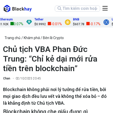
ereum
Tether
BNB
USD
0.07%
-0.01%
-0.17%
2K
$0.9992
$607.78
$0.9
Trang chủ
Khám phá
Bên lề Crypto
Chủ tịch VBA Phan Đức
Trung: “Chỉ kẻ dại mới rửa
tiền trên blockchain”
Chan
02/10/2025 20:45
Blockchain không phải nơi lý tưởng để rửa tiền, bởi
mọi giao dịch đều lưu vết và không thể xóa bỏ – đó
là khẳng định từ Chủ tịch VBA.
Blockchain không che giấu được gì