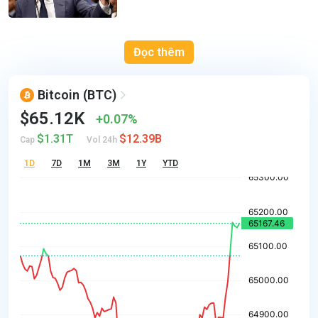
Đọc thêm
Bitcoin
(BTC)
$65.12K
0.07%
$1.31T
$12.39B
Cap
Vol 24h
1D
7D
1M
3M
1Y
YTD