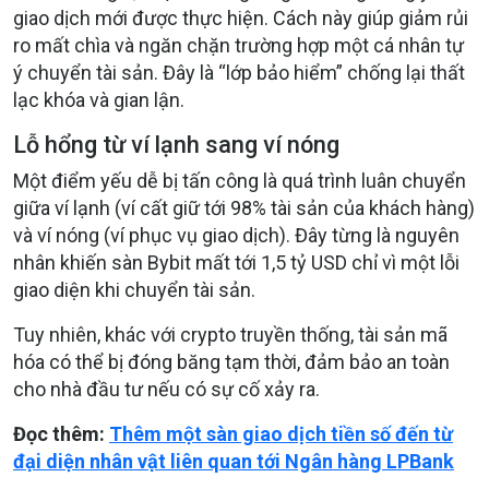
giao dịch mới được thực hiện. Cách này giúp giảm rủi
ro mất chìa và ngăn chặn trường hợp một cá nhân tự
ý chuyển tài sản. Đây là “lớp bảo hiểm” chống lại thất
lạc khóa và gian lận.
Lỗ hổng từ ví lạnh sang ví nóng
Một điểm yếu dễ bị tấn công là quá trình luân chuyển
giữa ví lạnh (ví cất giữ tới 98% tài sản của khách hàng)
và ví nóng (ví phục vụ giao dịch). Đây từng là nguyên
nhân khiến sàn Bybit mất tới 1,5 tỷ USD chỉ vì một lỗi
giao diện khi chuyển tài sản.
Tuy nhiên, khác với crypto truyền thống, tài sản mã
hóa có thể bị đóng băng tạm thời, đảm bảo an toàn
cho nhà đầu tư nếu có sự cố xảy ra.
Đọc thêm:
Thêm một sàn giao dịch tiền số đến từ
đại diện nhân vật liên quan tới Ngân hàng LPBank