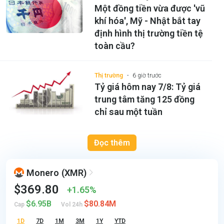
Một đồng tiền vừa được 'vũ
khí hóa', Mỹ - Nhật bắt tay
định hình thị trường tiền tệ
toàn cầu?
Thị trường
6 giờ trước
Tỷ giá hôm nay 7/8: Tỷ giá
trung tâm tăng 125 đồng
chỉ sau một tuần
Đọc thêm
Monero
(XMR)
$369.80
1.65%
$6.95B
$80.84M
Cap
Vol 24h
1D
7D
1M
3M
1Y
YTD