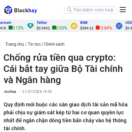
eum
Tether
BNB
USDC
0.13%
0.03%
-0.84%
K
$0.9992
$589.22
$0.999
Trang chủ
Tin tức
Chính sách
Chống rửa tiền qua crypto:
Cái bắt tay giữa Bộ Tài chính
và Ngân hàng
Joshua
21/01/2026 16:35
Quy định mới buộc các sàn giao dịch tài sản mã hóa
phải chịu sự giám sát kép từ hai cơ quan quyền lực
nhất để ngăn chặn dòng tiền bẩn chảy vào hệ thống
tài chính.