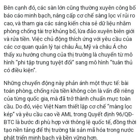
Bên cạnh đó, các sàn lớn cũng thường xuyên công bố
báo cáo minh bạch, nâng cấp cơ chế sàng lọc ví rủi ro
cao, và tham gia các sáng kiến chia sẻ dữ liệu nhằm
phòng chống tài trợ khủng bố, lừa đảo xuyên biên giới
và rửa tiền. Việc chủ động thích ứng với yêu cầu của
các cơ quan quản lý tại châu Âu, Mỹ và châu Á cho
thấy xu hướng chung của thị trường là chuyển từ mô
hình “phi tập trung tuyệt đối” sang mô hình “tuân thủ
có điều kiện”.
Những chuyển động này phản ánh một thực tế: bài
toán phòng, chống rửa tiền không còn là vấn đề riêng
của từng quốc gia, mà đã trở thành chuẩn mực toàn
cầu. Do đó, việc Việt Nam thiết lập cơ chế “màng lọc
kép” và yêu cầu cao về AML trong Quyết định 96/QĐ-
BTC là bước đi phù hợp với thông lệ quốc tế, đồng thời
tạo nền tảng để thị trường tài sản mã hóa trong nước
phát triển minh bạch và bền vững hơn.