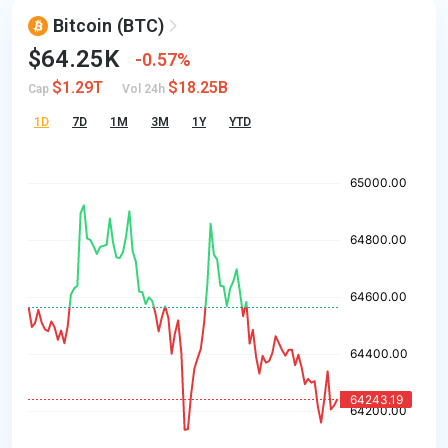
Bitcoin
(BTC)
$64.25K
0.57%
$1.29T
$18.25B
Cap
Vol 24h
1D
7D
1M
3M
1Y
YTD