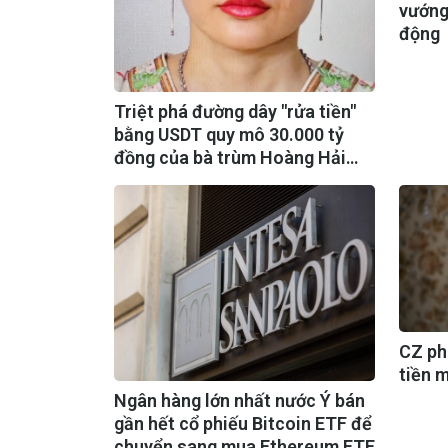
vướng
động
Triệt phá đường dây "rửa tiền"
bằng USDT quy mô 30.000 tỷ
đồng của bà trùm Hoàng Hải
Vân
CZ phâ
tiền 
Ngân hàng lớn nhất nước Ý bán
gần hết cổ phiếu Bitcoin ETF để
chuyển sang mua Ethereum ETF