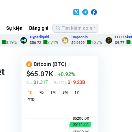
Sự kiện
Bảng giá
Hyperliquid
Dogecoin
LEO Token
19%
2.71%
1.27%
0.20%
$56.72
$0.0699
$9.77
Bitcoin
(BTC)
ệt
$65.07K
0.92%
$1.31T
$19.23B
Cap
Vol 24h
1D
7D
1M
3M
1Y
YTD