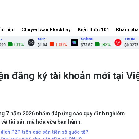
ếm tiền
Chuyên sâu Blockhay
Kiến thức 101
Khám phá
XRP
Solana
TRON
0.01%
-1.00%
0.82%
0.
$1.04
$73.87
$0.3276
 đăng ký tài khoản mới tại Vi
áng 7 năm 2026 nhằm đáp ứng các quy định nghiêm
m về tài sản mã hóa vừa ban hành.
 dịch P2P trên các sàn tiền số quốc tế?