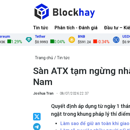
Tin tức
Phân tích - Đánh giá
Đầu tư – Ki
Tether
BNB
USDC
1.29%
0.04%
-0.34%
$0.9993
$591.24
$0.9999
Trang chủ
Tin tức
Sàn ATX tạm ngừng nhận
Nam
Joshua Tran
08/07/2026 22:37
Quyết định áp dụng từ ngày 1 th
ngặt trong khung pháp lý thí điể
Làm sao để giữ an toàn khi giao