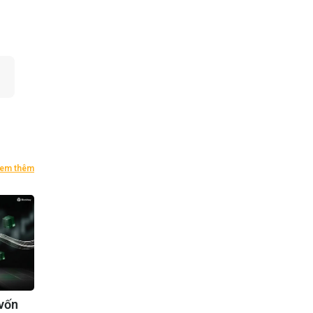
em thêm
vốn