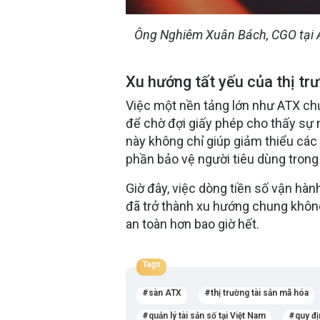
Ông Nghiêm Xuân Bách, CGO tại A
Xu hướng tất yếu của thị trư
Việc một nền tảng lớn như ATX c
để chờ đợi giấy phép cho thấy sự 
này không chỉ giúp giảm thiểu các
phần bảo vệ người tiêu dùng tron
Giờ đây, việc dòng tiền số vận hà
đã trở thành xu hướng chung không
an toàn hơn bao giờ hết.
Tags
sàn ATX
thị trường tài sản mã hóa
quản lý tài sản số tại Việt Nam
quy đị