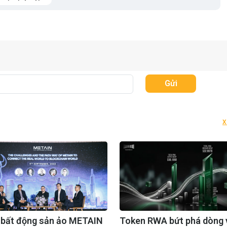
Gửi
X
 bất động sản ảo METAIN
Token RWA bứt phá dòng 