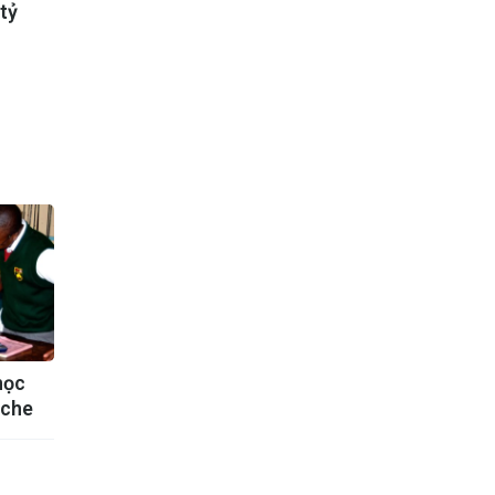
tỷ
học
nche