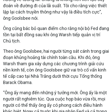
đoán về đường đi của lãi suất. Tôi cho rằng việc thiết
lập lại cách truyền thông như vậy là điều tích cực”,
ông Goolsbee nói.
Ông cũng bác bỏ quan điểm cho rằng nội bộ Fed đang
tồn tại bất đồng sau khi ông Warsh tiếp quản vị trí
Chủ tịch.
Theo ông Goolsbee, hai người từng sát cánh trong giai
đoạn khủng hoảng tài chính toàn cầu. Khi đó, ông
Warsh tham gia xây dựng các chương trình giải cứu
nền kinh tế, còn ông Goolsbee giữ vai trò cố vấn kinh
tế cấp cao tại Nhà Trắng dưới thời cựu Tổng thống
Barack Obama.
“Ông ấy mang đến những ý tưởng mới. Ông ấy là một
người rất nghiêm túc. Qua cuộc họp báo vừa rồi, mọi
người có thể thấy ông ấy có phong cách điều hành
khác biệt. Ngay cả trước khi gia nhập Fed và cả trong