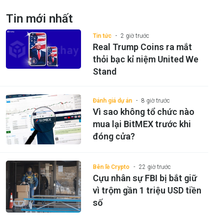
phát tín hiệu đáng chú ý
Tin mới nhất
Tin tức
2 giờ trước
Real Trump Coins ra mắt
thỏi bạc kỉ niệm United We
Stand
Đánh giá dự án
8 giờ trước
Vì sao không tổ chức nào
mua lại BitMEX trước khi
đóng cửa?
Bên lề Crypto
22 giờ trước
Cựu nhân sự FBI bị bắt giữ
vì trộm gần 1 triệu USD tiền
số