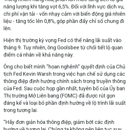
năng lượng khi tăng vọt 6,5%. Đối với lĩnh vực dịch vụ,
chi phí vận tải - vốn nhạy cảm với biến động giá nhiên
liệu - tăng tốc lên 0,8%, góp phần đẩy chỉ số chung đi
lên.
Hiện thị trường kỳ vọng Fed có thể nâng lãi suất vào
tháng 9. Tuy nhiên, ông Goolsbee từ chối tiết lộ quan
điểm cá nhân về khả năng này.
Ông cho biết mình “hoan nghênh” quyết định của Chủ
tịch Fed Kevin Warsh trong việc hạn chế sử dụng các
thông điệp định hướng chính sách trong truyền thông
của Fed. Sau cuộc họp gần nhất, tuyên bố của Ủy ban
Thị trường Mở Liên bang (FOMC) đã được rút gọn
đáng kể và loại bỏ phần định hướng về lộ trình lãi suất
trong tương lai.
“Hãy đơn giản hóa thông điệp, giảm bớt các định
hướng về tương lai. Chúng ta không nên liên tục suy