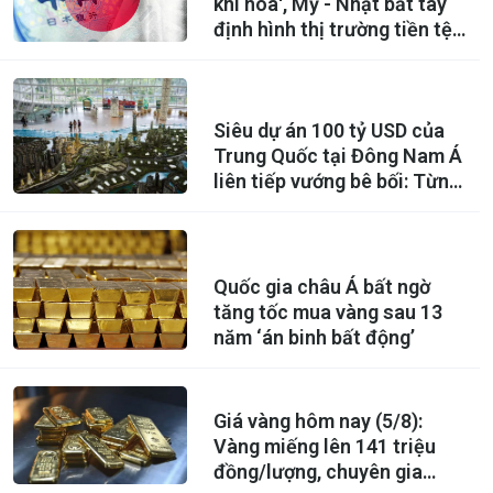
khí hóa', Mỹ - Nhật bắt tay
định hình thị trường tiền tệ
toàn cầu?
Siêu dự án 100 tỷ USD của
Trung Quốc tại Đông Nam Á
liên tiếp vướng bê bối: Từng
được kỳ vọng là ‘thành phố
trong mơ’ của 700.000
người, nay thành 'sào huyệt'
lừa đảo xuyên quốc gia
Quốc gia châu Á bất ngờ
tăng tốc mua vàng sau 13
năm ‘án binh bất động’
Giá vàng hôm nay (5/8):
Vàng miếng lên 141 triệu
đồng/lượng, chuyên gia