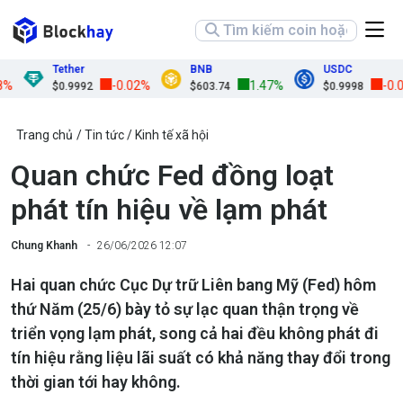
Tether
BNB
USDC
-0.02%
1.47%
-0.01%
$0.9992
$603.74
$0.9998
Trang chủ
Tin tức
Kinh tế xã hội
Quan chức Fed đồng loạt
phát tín hiệu về lạm phát
Chung Khanh
26/06/2026 12:07
Hai quan chức Cục Dự trữ Liên bang Mỹ (Fed) hôm
thứ Năm (25/6) bày tỏ sự lạc quan thận trọng về
triển vọng lạm phát, song cả hai đều không phát đi
tín hiệu rằng liệu lãi suất có khả năng thay đổi trong
thời gian tới hay không.