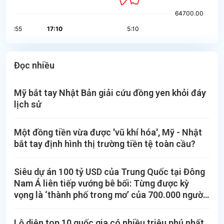
Đọc nhiều
Mỹ bắt tay Nhật Bản giải cứu đồng yen khỏi đáy
lịch sử
Một đồng tiền vừa được 'vũ khí hóa', Mỹ - Nhật
bắt tay định hình thị trường tiền tệ toàn cầu?
Siêu dự án 100 tỷ USD của Trung Quốc tại Đông
Nam Á liên tiếp vướng bê bối: Từng được kỳ
vọng là ‘thành phố trong mơ’ của 700.000 người,
nay thành 'sào huyệt' lừa đảo xuyên quốc gia
Lộ diện top 10 quốc gia có nhiều triệu phú nhất