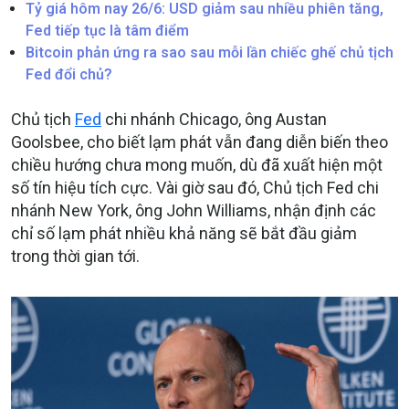
Tỷ giá hôm nay 26/6: USD giảm sau nhiều phiên tăng,
Fed tiếp tục là tâm điểm
Bitcoin phản ứng ra sao sau mỗi lần chiếc ghế chủ tịch
Fed đổi chủ?
Chủ tịch
Fed
chi nhánh Chicago, ông Austan
Goolsbee, cho biết lạm phát vẫn đang diễn biến theo
chiều hướng chưa mong muốn, dù đã xuất hiện một
số tín hiệu tích cực. Vài giờ sau đó, Chủ tịch Fed chi
nhánh New York, ông John Williams, nhận định các
chỉ số lạm phát nhiều khả năng sẽ bắt đầu giảm
trong thời gian tới.