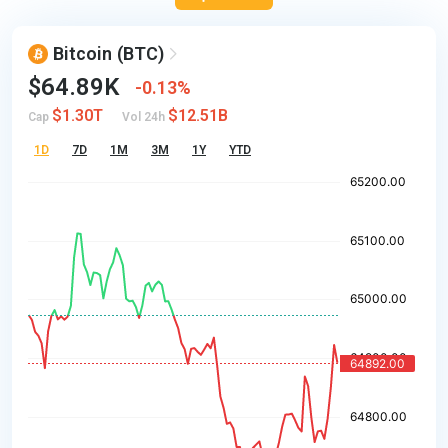
Bitcoin
(BTC)
$64.89K
0.13%
$1.30T
$12.51B
Cap
Vol 24h
1D
7D
1M
3M
1Y
YTD