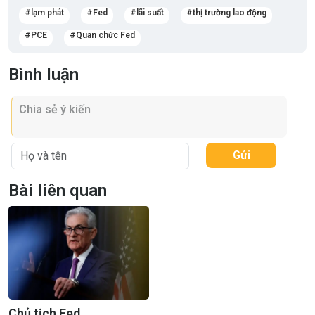
lạm phát
Fed
lãi suất
thị trường lao động
PCE
Quan chức Fed
Bình luận
Gửi
Bài liên quan
Chủ tịch Fed