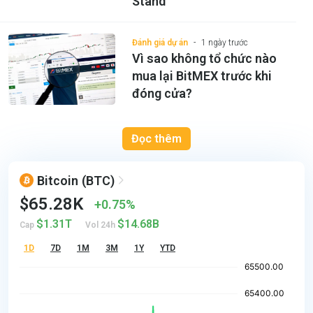
Stand
Đánh giá dự án
1 ngày trước
Vì sao không tổ chức nào
mua lại BitMEX trước khi
đóng cửa?
Đọc thêm
Bitcoin
(BTC)
$65.28K
0.75%
$1.31T
$14.68B
Cap
Vol 24h
1D
7D
1M
3M
1Y
YTD