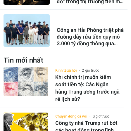
đổ" trong thị trường tiền mã
hoá?
Công an Hải Phòng triệt phá
đường dây rửa tiền quy mô
3.000 tỷ đồng thông qua
USDT
Tin mới nhất
Kinh tế xã hội
2 giờ trước
Khi chính trị muốn kiểm
soát tiền tệ: Các Ngân
hàng Trung ương trước ngã
rẽ lịch sử?
Chuyển động cá voi
3 giờ trước
Công ty nhà Trump rút bớt
các hoạt động trong lĩnh