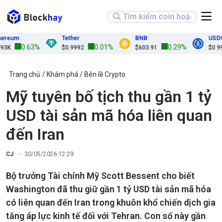
eum
Tether
BNB
USDC
0.63%
0.01%
0.29%
$0.9992
$603.91
$0.9999
Trang chủ
Khám phá
Bên lề Crypto
Mỹ tuyên bố tịch thu gần 1 tỷ
USD tài sản mã hóa liên quan
đến Iran
CJ
30/05/2026 12:29
Bộ trưởng Tài chính Mỹ Scott Bessent cho biết
Washington đã thu giữ gần 1 tỷ USD tài sản mã hóa
có liên quan đến Iran trong khuôn khổ chiến dịch gia
tăng áp lực kinh tế đối với Tehran. Con số này gần