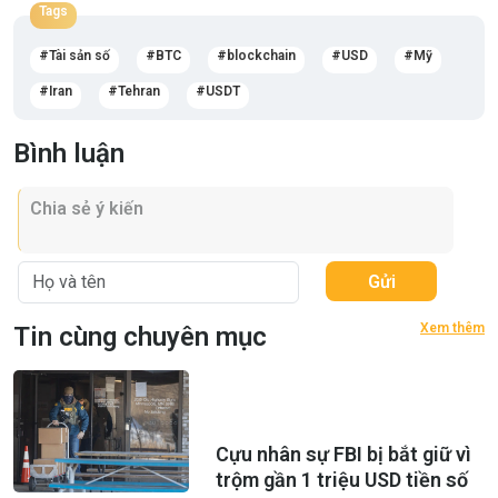
Tags
Tài sản số
BTC
blockchain
USD
Mỹ
Iran
Tehran
USDT
Bình luận
Gửi
Xem thêm
Tin cùng chuyên mục
Cựu nhân sự FBI bị bắt giữ vì
trộm gần 1 triệu USD tiền số