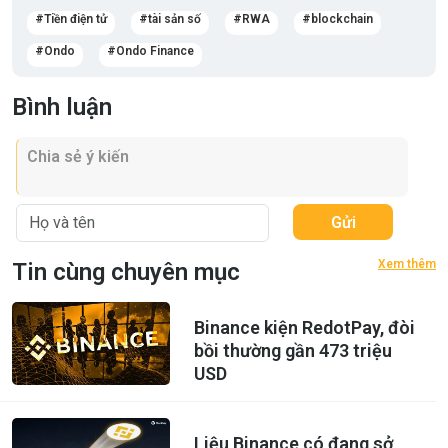
Tiền điện tử
tài sản số
RWA
blockchain
Ondo
Ondo Finance
Bình luận
Gửi
Xem thêm
Tin cùng chuyên mục
Binance kiện RedotPay, đòi
bồi thường gần 473 triệu
USD
Liệu Binance có đang sở