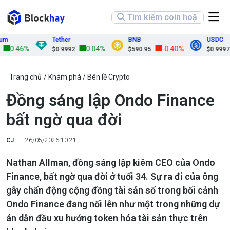
Tether
BNB
USDC
0.46%
0.04%
-0.40%
$0.9992
$590.95
$0.9997
Trang chủ
Khám phá
Bên lề Crypto
Đồng sáng lập Ondo Finance
bất ngờ qua đời
CJ
26/05/2026 10:21
Nathan Allman, đồng sáng lập kiêm CEO của Ondo
Finance, bất ngờ qua đời ở tuổi 34. Sự ra đi của ông
gây chấn động cộng đồng tài sản số trong bối cảnh
Ondo Finance đang nổi lên như một trong những dự
án dẫn đầu xu hướng token hóa tài sản thực trên