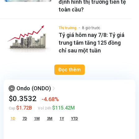
định hình thị trường tiền tệ
toàn cầu?
Thị trường
8 giờ trước
Tỷ giá hôm nay 7/8: Tỷ giá
trung tâm tăng 125 đồng
chỉ sau một tuần
Đọc thêm
Ondo
(ONDO)
$0.3532
4.68%
$1.72B
$115.42M
Cap
Vol 24h
1D
7D
1M
3M
1Y
YTD