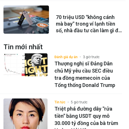
70 triệu USD "không cánh
mà bay" trong ví lạnh tiền
số, nhà đầu tư cần làm gì để
bảo vệ?
Tin mới nhất
Đánh giá dự án
3 giờ trước
Thượng nghị sĩ Đảng Dân
chủ Mỹ yêu cầu SEC điều
tra đồng memecoin của
Tổng thống Donald Trump
Tin tức
5 giờ trước
Triệt phá đường dây "rửa
tiền" bằng USDT quy mô
30.000 tỷ đồng của bà trùm