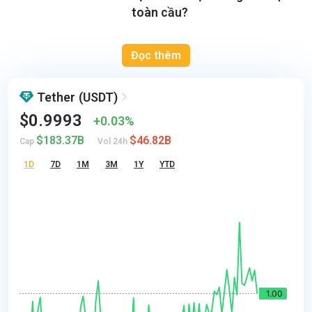
toàn cầu?
Đọc thêm
Tether
(USDT)
$0.9993
0.03%
$183.37B
$46.82B
Cap
Vol 24h
1D
7D
1M
3M
1Y
YTD