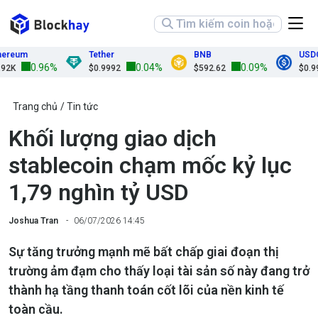
eum
Tether
BNB
USDC
0.96%
0.04%
0.09%
$0.9992
$592.62
$0.9999
Trang chủ
Tin tức
Khối lượng giao dịch
stablecoin chạm mốc kỷ lục
1,79 nghìn tỷ USD
Joshua Tran
06/07/2026 14:45
Sự tăng trưởng mạnh mẽ bất chấp giai đoạn thị
trường ảm đạm cho thấy loại tài sản số này đang trở
thành hạ tầng thanh toán cốt lõi của nền kinh tế
toàn cầu.