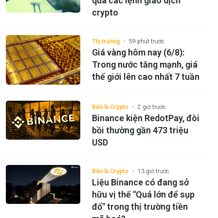
qua các lệnh giao dịch
crypto
Thị trường
59 phút trước
Giá vàng hôm nay (6/8):
Trong nước tăng mạnh, giá
thế giới lên cao nhất 7 tuần
Bên lề Crypto
2 giờ trước
Binance kiện RedotPay, đòi
bồi thường gần 473 triệu
USD
Bên lề Crypto
13 giờ trước
Liệu Binance có đang sở
hữu vị thế "Quá lớn để sụp
đổ" trong thị trường tiền