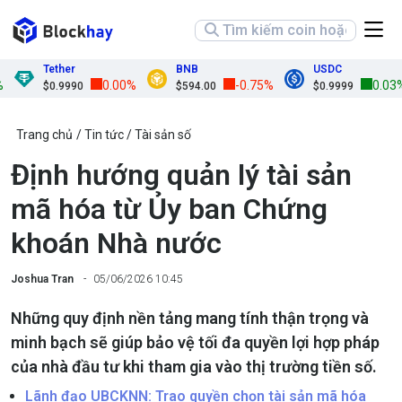
Tether
BNB
USDC
0.00%
-0.75%
0.03%
$0.9990
$594.00
$0.9999
Trang chủ
Tin tức
Tài sản số
Định hướng quản lý tài sản
mã hóa từ Ủy ban Chứng
khoán Nhà nước
Joshua Tran
05/06/2026 10:45
Những quy định nền tảng mang tính thận trọng và
minh bạch sẽ giúp bảo vệ tối đa quyền lợi hợp pháp
của nhà đầu tư khi tham gia vào thị trường tiền số.
Lãnh đạo UBCKNN: Trao quyền chọn tài sản mã hóa