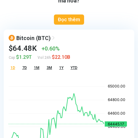
mã hoá?
Đọc thêm
Bitcoin
(BTC)
$64.48K
0.60%
$1.29T
$22.10B
Cap
Vol 24h
1D
7D
1M
3M
1Y
YTD