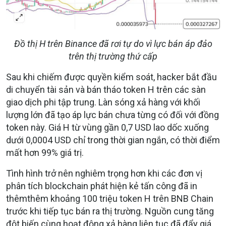
Đồ thị H trên Binance đã rơi tự do vì lực bán áp đảo
trên thị trường thứ cấp
Sau khi chiếm được quyền kiểm soát, hacker bắt đầu
di chuyển tài sản và bán tháo token H trên các sàn
giao dịch phi tập trung. Làn sóng xả hàng với khối
lượng lớn đã tạo áp lực bán chưa từng có đối với đồng
token này. Giá H từ vùng gần 0,7 USD lao dốc xuống
dưới 0,0004 USD chỉ trong thời gian ngắn, có thời điểm
mất hơn 99% giá trị.
Tình hình trở nên nghiêm trọng hơn khi các đơn vị
phân tích blockchain phát hiện kẻ tấn công đã in
thêmthêm khoảng 100 triệu token H trên BNB Chain
trước khi tiếp tục bán ra thị trường. Nguồn cung tăng
đột biến cùng hoạt động xả hàng liên tục đã đẩy giá