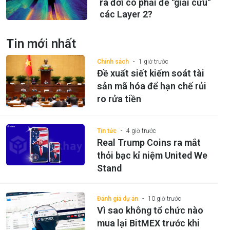
ra đời có phải để "giải cứu"
các Layer 2?
Tin mới nhất
Chính sách
1 giờ trước
Đề xuất siết kiểm soát tài
sản mã hóa để hạn chế rủi
ro rửa tiền
Tin tức
4 giờ trước
Real Trump Coins ra mắt
thỏi bạc kỉ niệm United We
Stand
Đánh giá dự án
10 giờ trước
Vì sao không tổ chức nào
mua lại BitMEX trước khi