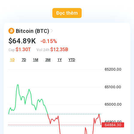
Đọc thêm
Bitcoin
(BTC)
$64.89K
0.15%
$1.30T
$12.35B
Cap
Vol 24h
1D
7D
1M
3M
1Y
YTD