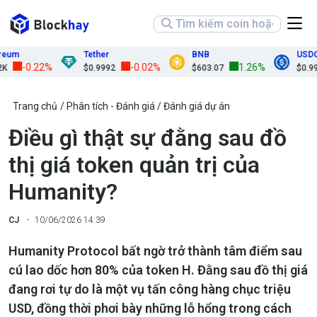
m
Tether
BNB
USDC
-0.22%
-0.02%
1.26%
$0.9992
$603.07
$0.9998
Trang chủ
Phân tích - Đánh giá
Đánh giá dự án
Điều gì thật sự đằng sau đồ
thị giá token quản trị của
Humanity?
CJ
10/06/2026 14:39
Humanity Protocol bất ngờ trở thành tâm điểm sau
cú lao dốc hơn 80% của token H. Đằng sau đồ thị giá
đang rơi tự do là một vụ tấn công hàng chục triệu
USD, đồng thời phơi bày những lỗ hổng trong cách