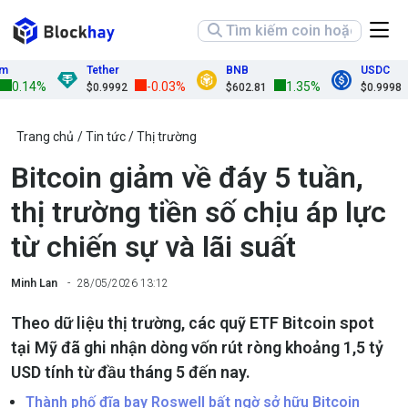
Tether
BNB
USDC
0.14%
-0.03%
1.35%
$0.9992
$602.81
$0.9998
Trang chủ
Tin tức
Thị trường
Bitcoin giảm về đáy 5 tuần,
thị trường tiền số chịu áp lực
từ chiến sự và lãi suất
Minh Lan
28/05/2026 13:12
Theo dữ liệu thị trường, các quỹ ETF Bitcoin spot
tại Mỹ đã ghi nhận dòng vốn rút ròng khoảng 1,5 tỷ
USD tính từ đầu tháng 5 đến nay.
Thành phố đĩa bay Roswell bất ngờ sở hữu Bitcoin