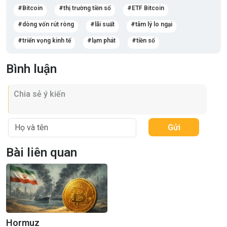
Bitcoin
thị trường tiền số
ETF Bitcoin
dòng vốn rút ròng
lãi suất
tâm lý lo ngại
triển vọng kinh tế
lạm phát
tiền số
Bình luận
Gửi
Bài liên quan
Hormuz