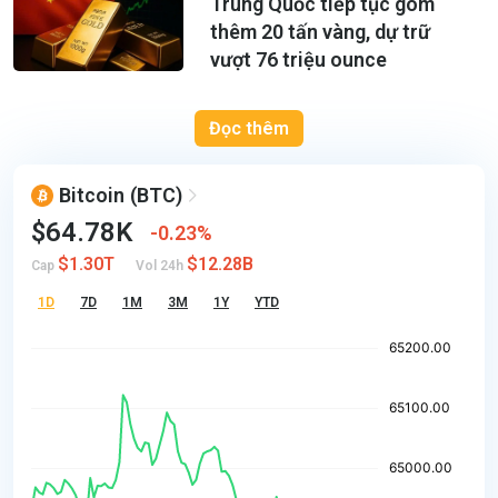
Trung Quốc tiếp tục gom
thêm 20 tấn vàng, dự trữ
vượt 76 triệu ounce
Đọc thêm
Bitcoin
(BTC)
$64.78K
0.23%
$1.30T
$12.28B
Cap
Vol 24h
1D
7D
1M
3M
1Y
YTD