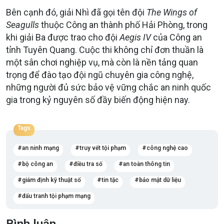
Bên cạnh đó, giải Nhì đã gọi tên đội
The Wings of
Seagulls
thuộc Công an thành phố Hải Phòng, trong
khi giải Ba được trao cho đội
Aegis IV
của Công an
tỉnh Tuyên Quang. Cuộc thi không chỉ đơn thuần là
một sân chơi nghiệp vụ, mà còn là nền tảng quan
trọng để đào tạo đội ngũ chuyên gia công nghệ,
những người đủ sức bảo vệ vững chắc an ninh quốc
gia trong kỷ nguyên số đầy biến động hiện nay.
Tags
an ninh mạng
truy vết tội phạm
công nghệ cao
bộ công an
điều tra số
an toàn thông tin
giám định kỹ thuật số
tin tặc
bảo mật dữ liệu
đấu tranh tội phạm mạng