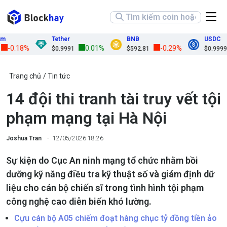
Tether
BNB
USDC
0.18%
0.01%
-0.29%
0
$0.9991
$592.81
$0.9999
Trang chủ
Tin tức
14 đội thi tranh tài truy vết tội
phạm mạng tại Hà Nội
Joshua Tran
12/05/2026 18:26
Sự kiện do Cục An ninh mạng tổ chức nhằm bồi
dưỡng kỹ năng điều tra kỹ thuật số và giám định dữ
liệu cho cán bộ chiến sĩ trong tình hình tội phạm
công nghệ cao diễn biến khó lường.
Cựu cán bộ A05 chiếm đoạt hàng chục tỷ đồng tiền ảo