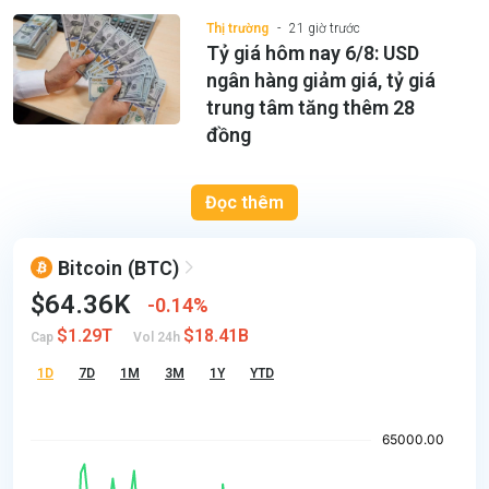
Thị trường
21 giờ trước
Tỷ giá hôm nay 6/8: USD
ngân hàng giảm giá, tỷ giá
trung tâm tăng thêm 28
đồng
Đọc thêm
Bitcoin
(BTC)
$64.36K
0.14%
$1.29T
$18.41B
Cap
Vol 24h
1D
7D
1M
3M
1Y
YTD