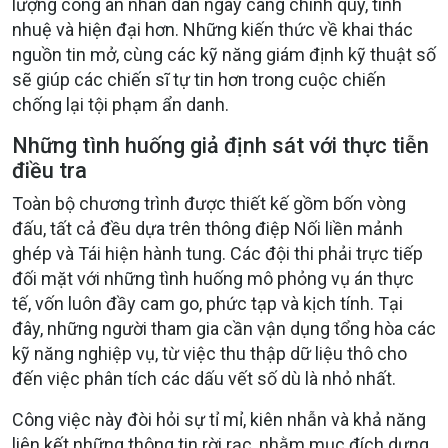
lượng công an nhân dân ngày càng chính quy, tinh
nhuệ và hiện đại hơn. Những kiến thức về khai thác
nguồn tin mở, cùng các kỹ năng giám định kỹ thuật số
sẽ giúp các chiến sĩ tự tin hơn trong cuộc chiến
chống lại tội phạm ẩn danh.
Những tình huống giả định sát với thực tiễn
điều tra
Toàn bộ chương trình được thiết kế gồm bốn vòng
đấu, tất cả đều dựa trên thông điệp Nối liền mảnh
ghép và Tái hiện hành tung. Các đội thi phải trực tiếp
đối mặt với những tình huống mô phỏng vụ án thực
tế, vốn luôn đầy cam go, phức tạp và kịch tính. Tại
đây, những người tham gia cần vận dụng tổng hòa các
kỹ năng nghiệp vụ, từ việc thu thập dữ liệu thô cho
đến việc phân tích các dấu vết số dù là nhỏ nhất.
Công việc này đòi hỏi sự tỉ mỉ, kiên nhẫn và khả năng
liên kết những thông tin rời rạc, nhằm mục đích dựng