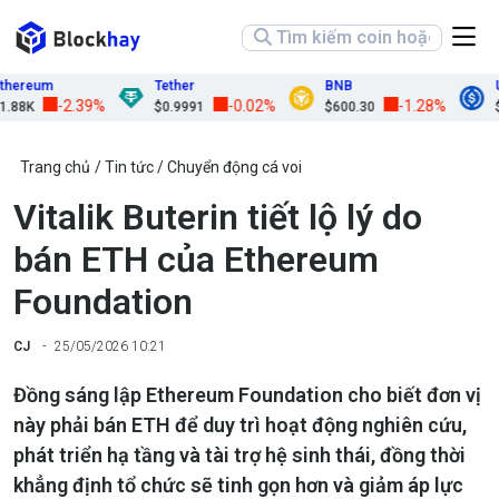
reum
Tether
BNB
USD
-2.39%
-0.02%
-1.28%
8K
$0.9991
$600.30
$0.9
Trang chủ
Tin tức
Chuyển động cá voi
Vitalik Buterin tiết lộ lý do
bán ETH của Ethereum
Foundation
CJ
25/05/2026 10:21
Đồng sáng lập Ethereum Foundation cho biết đơn vị
này phải bán ETH để duy trì hoạt động nghiên cứu,
phát triển hạ tầng và tài trợ hệ sinh thái, đồng thời
khẳng định tổ chức sẽ tinh gọn hơn và giảm áp lực