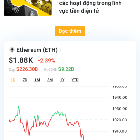
các hoạt động trong lĩnh
vực tiền điện tử
Đọc thêm
Ethereum
(ETH)
$1.88K
2.39%
$226.30B
$9.22B
Cap
Vol 24h
1D
7D
1M
3M
1Y
YTD