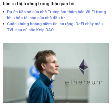
bán ra thị trường trong thời gian tới.
Dự án tiền số của nhà Trump âm thầm bán WLFI trong
khi khóa tài sản của nhà đầu tư
Cuộc khủng hoảng niềm tin lan rộng: DeFi chảy máu
TVL sau cú sốc Kelp DAO