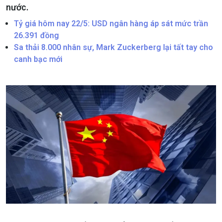
nước.
Tỷ giá hôm nay 22/5: USD ngân hàng áp sát mức trần
26.391 đồng
Sa thải 8.000 nhân sự, Mark Zuckerberg lại tất tay cho
canh bạc mới