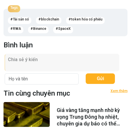
Tags
Tài sản số
blockchain
token hóa cổ phiếu
RWA
Binance
SpaceX
Bình luận
Gửi
Xem thêm
Tin cùng chuyên mục
Giá vàng tăng mạnh nhờ kỳ
vọng Trung Đông hạ nhiệt,
chuyên gia dự báo có thể
lên 5.000 USD