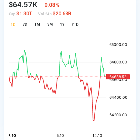
$64.57K
0.08%
$1.30T
$20.68B
Cap
Vol 24h
1D
7D
1M
3M
1Y
YTD