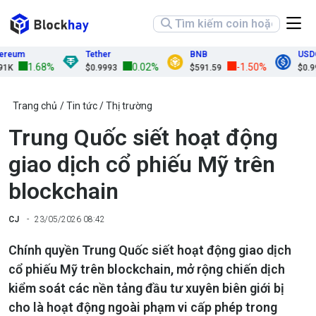
um
Tether
BNB
USDC
1.68%
0.02%
-1.50%
$0.9993
$591.59
$0.9998
Trang chủ
Tin tức
Thị trường
Trung Quốc siết hoạt động
giao dịch cổ phiếu Mỹ trên
blockchain
CJ
23/05/2026 08:42
Chính quyền Trung Quốc siết hoạt động giao dịch
cổ phiếu Mỹ trên blockchain, mở rộng chiến dịch
kiểm soát các nền tảng đầu tư xuyên biên giới bị
cho là hoạt động ngoài phạm vi cấp phép trong