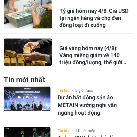
Tỷ giá hôm nay 4/8: Giá USD
tại ngân hàng và chợ đen
đồng loạt đi xuống
Giá vàng hôm nay (4/8):
Vàng miếng giảm về 140
triệu đồng/lượng, thế giới
vẫn tăng
Tin mới nhất
Tin tức
5 giờ trước
Dự án bất động sản ảo
METAIN vướng nghi vấn
ngừng hoạt động
Tin tức
11 giờ trước