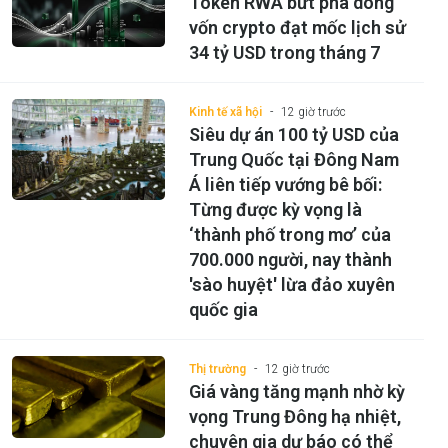
Token RWA bứt phá dòng
vốn crypto đạt mốc lịch sử
34 tỷ USD trong tháng 7
Kinh tế xã hội
12 giờ trước
Siêu dự án 100 tỷ USD của
Trung Quốc tại Đông Nam
Á liên tiếp vướng bê bối:
Từng được kỳ vọng là
‘thành phố trong mơ’ của
700.000 người, nay thành
'sào huyệt' lừa đảo xuyên
quốc gia
Thị trường
12 giờ trước
Giá vàng tăng mạnh nhờ kỳ
vọng Trung Đông hạ nhiệt,
chuyên gia dự báo có thể