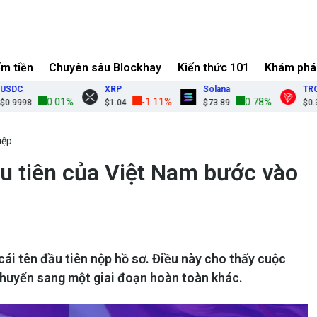
ếm tiền
Chuyên sâu Blockhay
Kiến thức 101
Khám phá
DC
XRP
Solana
TRON
0.01%
-1.11%
0.78%
9998
$1.04
$73.89
$0.327
iệp
u tiên của Việt Nam bước vào
ái tên đầu tiên nộp hồ sơ. Điều này cho thấy cuộc
chuyển sang một giai đoạn hoàn toàn khác.