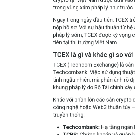
trong vùng xám pháp lý như trước.
Ngay trong ngày đầu tiên, TCEX trở 
nộp hồ sơ. Với sự hậu thuẫn từ hệ
pháp lý sớm, TCEX được kỳ vọng 
tiên tại thị trường Việt Nam.
TCEX là gì và khác gì so vớ
TCEX (Techcom Exchange) là sàn gi
Techcombank. Việc sử dụng thuật 
tính ngẫu nhiên, mà phản ánh rõ đ
khung pháp lý do Bộ Tài chính xây
Khác với phần lớn các sàn crypto 
công nghệ hoặc Web3 thuần túy – 
truyền thống:
Techcombank
:
Hạ tầng ngân
TCBS
:
Chứng khoán và quản lý