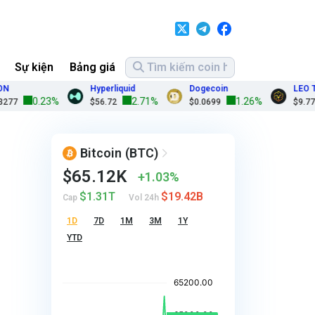
Sự kiện
Bảng giá
Hyperliquid
Dogecoin
LEO Tok
0.23%
2.71%
1.26%
7
$56.72
$0.0699
$9.77
Bitcoin
(BTC)
$65.12K
1.03%
$1.31T
$19.42B
Cap
Vol 24h
1D
7D
1M
3M
1Y
YTD