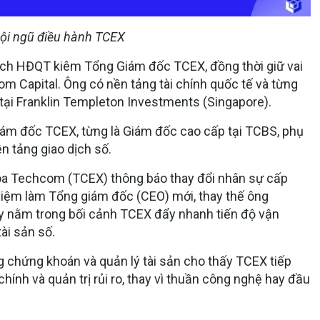
ội ngũ điều hành TCEX
tịch HĐQT kiêm Tổng Giám đốc TCEX, đồng thời giữ vai
 Capital. Ông có nền tảng tài chính quốc tế và từng
 tại Franklin Templeton Investments (Singapore).
iám đốc TCEX, từng là Giám đốc cao cấp tại TCBS, phụ
ền tảng giao dịch số.
hóa Techcom (TCEX) thông báo thay đổi nhân sự cấp
iệm làm Tổng giám đốc (CEO) mới, thay thế ông
y nằm trong bối cảnh TCEX đẩy nhanh tiến độ vận
ài sản số.
g chứng khoán và quản lý tài sản cho thấy TCEX tiếp
chính và quản trị rủi ro
, thay vì thuần công nghệ hay đầu