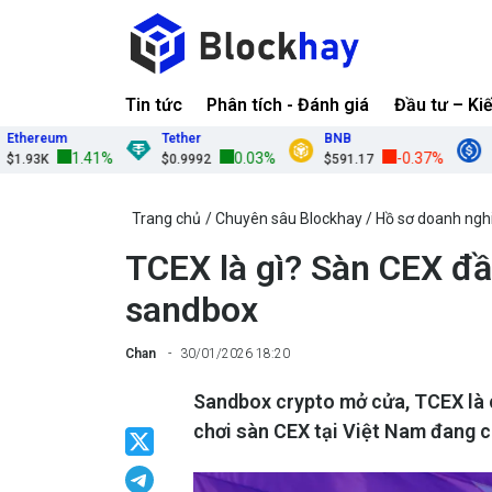
Tin tức
Phân tích - Đánh giá
Đầu tư – Ki
hereum
Tether
BNB
US
1.41%
0.03%
-0.37%
.93K
$0.9992
$591.17
$0.
Trang chủ
Chuyên sâu Blockhay
Hồ sơ doanh ngh
TCEX là gì? Sàn CEX đầ
sandbox
Chan
30/01/2026 18:20
Sandbox crypto mở cửa, TCEX là c
chơi sàn CEX tại Việt Nam đang 