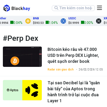
her
BNB
USDC
XR
0.04%
1.04%
0.00%
9994
$593.53
$0.9999
$1.
#Perp Dex
Bitcoin kéo râu về 47.000
USD trên Perp DEX Lighter,
quét sạch order book
Radar sàn giao dịch
26/02/2026 12:03
Tại sao Decibel lại là "quân
bài tẩy" của Aptos trong
hành trình trở lại cuộc đua
Layer 1