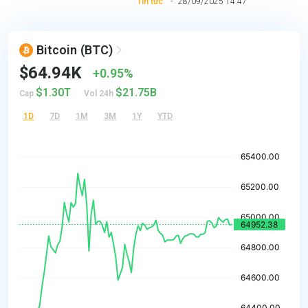
Tin tức
28/09/2025 14:47
Bitcoin
(BTC)
$64.94K
0.95%
$1.30T
$21.75B
Cap
Vol 24h
1D
7D
1M
3M
1Y
YTD