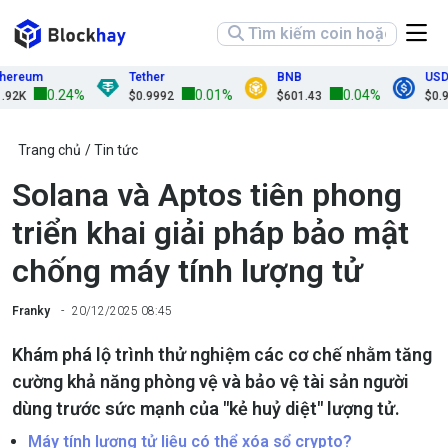
reum
Tether
BNB
USDC
0.24%
0.01%
0.04%
2K
$0.9992
$601.43
$0.999
Trang chủ
Tin tức
Solana và Aptos tiên phong
triển khai giải pháp bảo mật
chống máy tính lượng tử
Franky
20/12/2025 08:45
Khám phá lộ trình thử nghiệm các cơ chế nhằm tăng
cường khả năng phòng vệ và bảo vệ tài sản người
dùng trước sức mạnh của "kẻ huỷ diệt" lượng tử.
Máy tính lượng tử liệu có thể xóa sổ crypto?