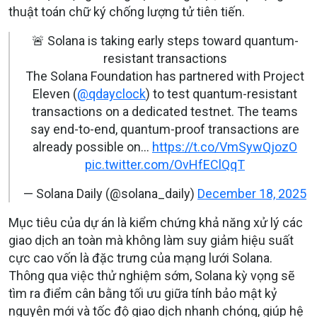
thuật toán chữ ký chống lượng tử tiên tiến.
🚨 Solana is taking early steps toward quantum-
resistant transactions
The Solana Foundation has partnered with Project
Eleven (
@qdayclock
) to test quantum-resistant
transactions on a dedicated testnet. The teams
say end-to-end, quantum-proof transactions are
already possible on…
https://t.co/VmSywQjozO
pic.twitter.com/OvHfEClQqT
— Solana Daily (@solana_daily)
December 18, 2025
Mục tiêu của dự án là kiểm chứng khả năng xử lý các
giao dịch an toàn mà không làm suy giảm hiệu suất
cực cao vốn là đặc trưng của mạng lưới Solana.
Thông qua việc thử nghiệm sớm, Solana kỳ vọng sẽ
tìm ra điểm cân bằng tối ưu giữa tính bảo mật kỷ
nguyên mới và tốc độ giao dịch nhanh chóng, giúp hệ