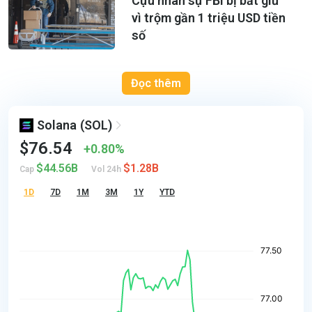
Cựu nhân sự FBI bị bắt giữ
vì trộm gần 1 triệu USD tiền
số
Đọc thêm
Solana
(SOL)
$76.54
0.80%
$44.56B
$1.28B
Cap
Vol 24h
1D
7D
1M
3M
1Y
YTD