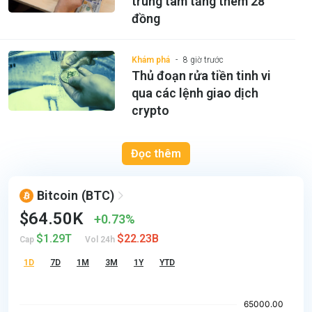
trung tâm tăng thêm 28
đồng
Khám phá
8 giờ trước
Thủ đoạn rửa tiền tinh vi
qua các lệnh giao dịch
crypto
Đọc thêm
Bitcoin
(BTC)
$64.50K
0.73%
$1.29T
$22.23B
Cap
Vol 24h
1D
7D
1M
3M
1Y
YTD