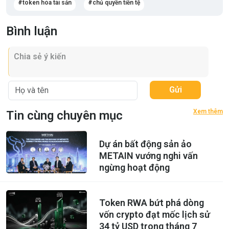
token hóa tài sản
chủ quyền tiền tệ
Bình luận
Gửi
Xem thêm
Tin cùng chuyên mục
Dự án bất động sản ảo
METAIN vướng nghi vấn
ngừng hoạt động
Token RWA bứt phá dòng
vốn crypto đạt mốc lịch sử
34 tỷ USD trong tháng 7