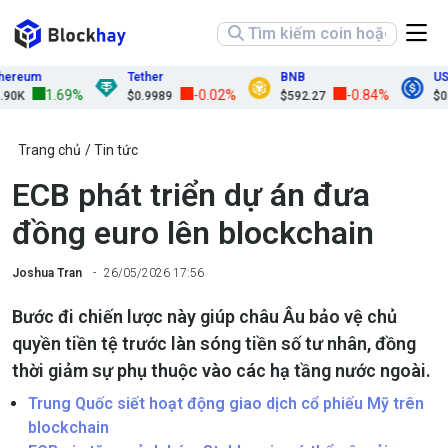
reum
Tether
BNB
USD
1.69%
-0.02%
-0.84%
0K
$0.9989
$592.27
$0.9
Trang chủ
Tin tức
ECB phát triển dự án đưa
đồng euro lên blockchain
Joshua Tran
26/05/2026 17:56
Bước đi chiến lược này giúp châu Âu bảo vệ chủ
quyền tiền tệ trước làn sóng tiền số tư nhân, đồng
thời giảm sự phụ thuộc vào các hạ tầng nước ngoài.
Trung Quốc siết hoạt động giao dịch cổ phiếu Mỹ trên
blockchain