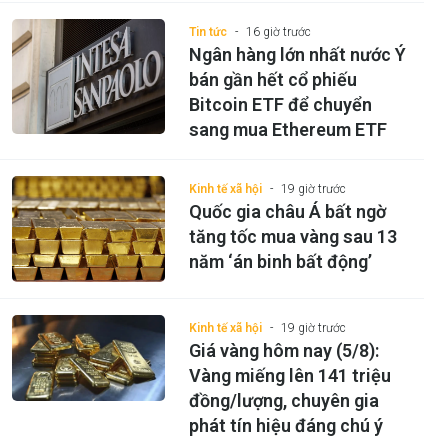
Tin tức
16 giờ trước
Ngân hàng lớn nhất nước Ý
bán gần hết cổ phiếu
Bitcoin ETF để chuyển
sang mua Ethereum ETF
Kinh tế xã hội
19 giờ trước
Quốc gia châu Á bất ngờ
tăng tốc mua vàng sau 13
năm ‘án binh bất động’
Kinh tế xã hội
19 giờ trước
Giá vàng hôm nay (5/8):
Vàng miếng lên 141 triệu
đồng/lượng, chuyên gia
phát tín hiệu đáng chú ý