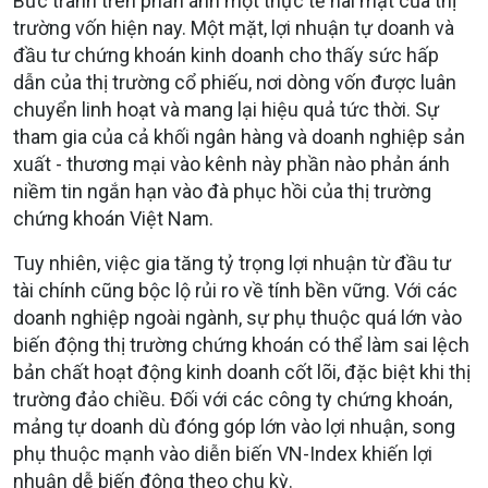
Bức tranh trên phản ánh một thực tế hai mặt của thị
trường vốn hiện nay. Một mặt, lợi nhuận tự doanh và
đầu tư chứng khoán kinh doanh cho thấy sức hấp
dẫn của thị trường cổ phiếu, nơi dòng vốn được luân
chuyển linh hoạt và mang lại hiệu quả tức thời. Sự
tham gia của cả khối ngân hàng và doanh nghiệp sản
xuất - thương mại vào kênh này phần nào phản ánh
niềm tin ngắn hạn vào đà phục hồi của thị trường
chứng khoán Việt Nam.
Tuy nhiên, việc gia tăng tỷ trọng lợi nhuận từ đầu tư
tài chính cũng bộc lộ rủi ro về tính bền vững. Với các
doanh nghiệp ngoài ngành, sự phụ thuộc quá lớn vào
biến động thị trường chứng khoán có thể làm sai lệch
bản chất hoạt động kinh doanh cốt lõi, đặc biệt khi thị
trường đảo chiều. Đối với các công ty chứng khoán,
mảng tự doanh dù đóng góp lớn vào lợi nhuận, song
phụ thuộc mạnh vào diễn biến VN-Index khiến lợi
nhuận dễ biến động theo chu kỳ.