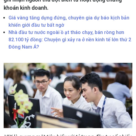
khoán kinh doanh.
Giá vàng tăng dựng đứng, chuyên gia dự báo kịch bản
khiến giới đầu tư bất ngờ
Nhà đầu tư nước ngoài ồ ạt tháo chạy, bán ròng hơn
82.100 tỷ đồng: Chuyện gì xảy ra ở nền kinh tế lớn thứ 2
Đông Nam Á?