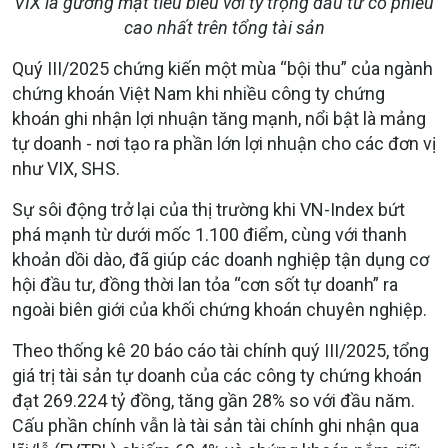
VIX là gương mặt tiêu biểu với tỷ trọng đầu tư cổ phiếu
cao nhất trên tổng tài sản
Quý III/2025 chứng kiến một mùa “bội thu” của ngành
chứng khoán Việt Nam khi nhiều công ty chứng
khoán ghi nhận lợi nhuận tăng mạnh, nổi bật là mảng
tự doanh - nơi tạo ra phần lớn lợi nhuận cho các đơn vị
như VIX, SHS.
Sự sôi động trở lại của thị trường khi VN-Index bứt
phá mạnh từ dưới mốc 1.100 điểm, cùng với thanh
khoản dồi dào, đã giúp các doanh nghiệp tận dụng cơ
hội đầu tư, đồng thời lan tỏa “cơn sốt tự doanh” ra
ngoài biên giới của khối chứng khoán chuyên nghiệp.
Theo thống kê 20 báo cáo tài chính quý III/2025, tổng
giá trị tài sản tự doanh của các công ty chứng khoán
đạt 269.224 tỷ đồng, tăng gần 28% so với đầu năm.
Cấu phần chính vẫn là tài sản tài chính ghi nhận qua