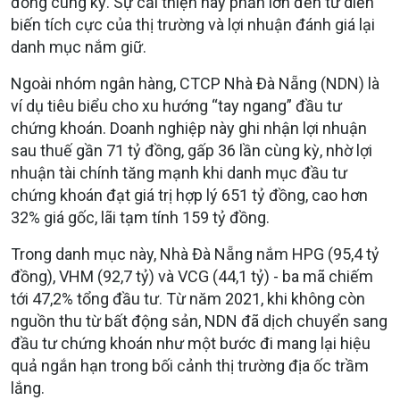
đồng cùng kỳ. Sự cải thiện này phần lớn đến từ diễn
biến tích cực của thị trường và lợi nhuận đánh giá lại
danh mục nắm giữ.
Ngoài nhóm ngân hàng, CTCP Nhà Đà Nẵng (NDN) là
ví dụ tiêu biểu cho xu hướng “tay ngang” đầu tư
chứng khoán. Doanh nghiệp này ghi nhận lợi nhuận
sau thuế gần 71 tỷ đồng, gấp 36 lần cùng kỳ, nhờ lợi
nhuận tài chính tăng mạnh khi danh mục đầu tư
chứng khoán đạt giá trị hợp lý 651 tỷ đồng, cao hơn
32% giá gốc, lãi tạm tính 159 tỷ đồng.
Trong danh mục này, Nhà Đà Nẵng nắm HPG (95,4 tỷ
đồng), VHM (92,7 tỷ) và VCG (44,1 tỷ) - ba mã chiếm
tới 47,2% tổng đầu tư. Từ năm 2021, khi không còn
nguồn thu từ bất động sản, NDN đã dịch chuyển sang
đầu tư chứng khoán như một bước đi mang lại hiệu
quả ngắn hạn trong bối cảnh thị trường địa ốc trầm
lắng.