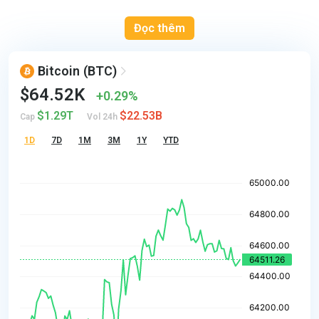
Đọc thêm
Bitcoin
(BTC)
$64.52K
0.29%
$1.29T
$22.53B
Cap
Vol 24h
1D
7D
1M
3M
1Y
YTD