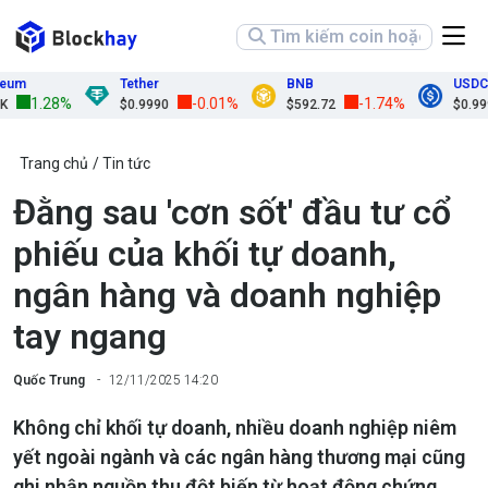
um
Tether
BNB
USDC
1.28%
-0.01%
-1.74%
$0.9990
$592.72
$0.9999
Trang chủ
Tin tức
Đằng sau 'cơn sốt' đầu tư cổ
phiếu của khối tự doanh,
ngân hàng và doanh nghiệp
tay ngang
Quốc Trung
12/11/2025 14:20
Không chỉ khối tự doanh, nhiều doanh nghiệp niêm
yết ngoài ngành và các ngân hàng thương mại cũng
ghi nhận nguồn thu đột biến từ hoạt động chứng