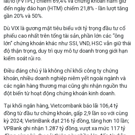
lãi/lỗ (FVTPL) chiếm 69,4% và chứng khoán nắm giữ
đến ngày đáo hạn (HTM) chiếm 21,8% - lần lượt tăng
gần 20% và 50%.
Dù VIX là gương mặt tiêu biểu với tỷ trọng đầu tư cổ
phiếu cao nhất trên tổng tài sản, phần lớn các “ông
lớn” chứng khoán khác như SSI, VND, HSC vẫn giữ thái
độ thận trọng, duy trì quy mô tự doanh trong giới hạn
kiểm soát rủi ro.
Điều đáng chú ý là không chỉ khối công ty chứng
khoán, nhiều doanh nghiệp niêm yết ngoài ngành và
các ngân hàng thương mại cũng ghi nhận nguồn thu
đột biến từ hoạt động chứng khoán kinh doanh.
Tại khối ngân hàng, Vietcombank báo lãi 106,4 tỷ
đồng từ đầu tư chứng khoán, gấp 2,9 lần so với cùng
kỳ 2024; VietinBank đạt 216 tỷ đồng, tăng hơn 10 lần;
VPBank ghi nhận 1.287 tỷ đồng, vượt xa mức 117 tỷ