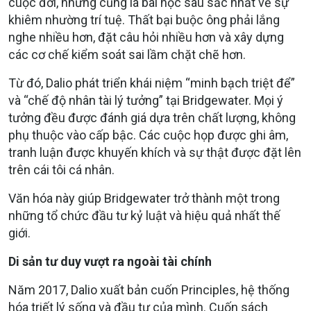
cuộc đời, nhưng cũng là bài học sâu sắc nhất về sự
khiêm nhường trí tuệ. Thất bại buộc ông phải lắng
nghe nhiều hơn, đặt câu hỏi nhiều hơn và xây dựng
các cơ chế kiểm soát sai lầm chặt chẽ hơn.
Từ đó, Dalio phát triển khái niệm “minh bạch triệt để”
và “chế độ nhân tài lý tưởng” tại Bridgewater. Mọi ý
tưởng đều được đánh giá dựa trên chất lượng, không
phụ thuộc vào cấp bậc. Các cuộc họp được ghi âm,
tranh luận được khuyến khích và sự thật được đặt lên
trên cái tôi cá nhân.
Văn hóa này giúp Bridgewater trở thành một trong
những tổ chức đầu tư kỷ luật và hiệu quả nhất thế
giới.
Di sản tư duy vượt ra ngoài tài chính
Năm 2017, Dalio xuất bản cuốn Principles, hệ thống
hóa triết lý sống và đầu tư của mình. Cuốn sách