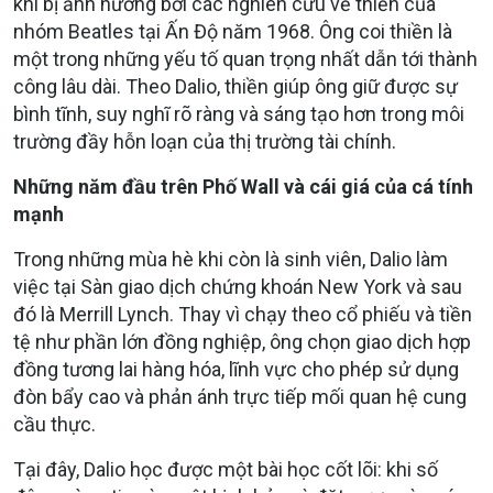
khi bị ảnh hưởng bởi các nghiên cứu về thiền của
nhóm Beatles tại Ấn Độ năm 1968. Ông coi thiền là
một trong những yếu tố quan trọng nhất dẫn tới thành
công lâu dài. Theo Dalio, thiền giúp ông giữ được sự
bình tĩnh, suy nghĩ rõ ràng và sáng tạo hơn trong môi
trường đầy hỗn loạn của thị trường tài chính.
Những năm đầu trên Phố Wall và cái giá của cá tính
mạnh
Trong những mùa hè khi còn là sinh viên, Dalio làm
việc tại Sàn giao dịch chứng khoán New York và sau
đó là Merrill Lynch. Thay vì chạy theo cổ phiếu và tiền
tệ như phần lớn đồng nghiệp, ông chọn giao dịch hợp
đồng tương lai hàng hóa, lĩnh vực cho phép sử dụng
đòn bẩy cao và phản ánh trực tiếp mối quan hệ cung
cầu thực.
Tại đây, Dalio học được một bài học cốt lõi: khi số