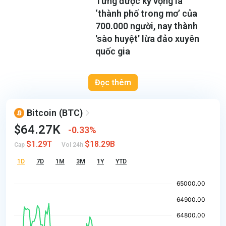
Từng được kỳ vọng là
‘thành phố trong mơ’ của
700.000 người, nay thành
'sào huyệt' lừa đảo xuyên
quốc gia
Đọc thêm
Bitcoin
(BTC)
$64.27K
0.33%
$1.29T
$18.29B
Cap
Vol 24h
1D
7D
1M
3M
1Y
YTD