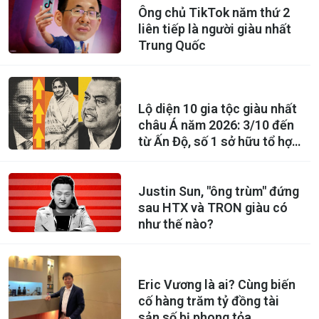
Ông chủ TikTok năm thứ 2
liên tiếp là người giàu nhất
Trung Quốc
Lộ diện 10 gia tộc giàu nhất
châu Á năm 2026: 3/10 đến
từ Ấn Độ, số 1 sở hữu tổ hợp
lọc dầu lớn nhất thế giới
Justin Sun, "ông trùm" đứng
sau HTX và TRON giàu có
như thế nào?
Eric Vương là ai? Cùng biến
cố hàng trăm tỷ đồng tài
sản số bị phong tỏa