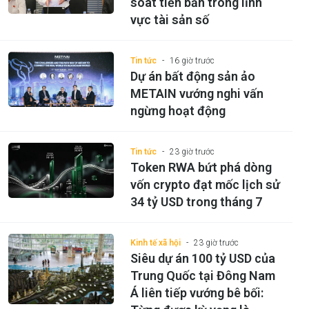
soát tiền bẩn trong lĩnh
vực tài sản số
Tin tức
16 giờ trước
Dự án bất động sản ảo
METAIN vướng nghi vấn
ngừng hoạt động
Tin tức
23 giờ trước
Token RWA bứt phá dòng
vốn crypto đạt mốc lịch sử
34 tỷ USD trong tháng 7
Kinh tế xã hội
23 giờ trước
Siêu dự án 100 tỷ USD của
Trung Quốc tại Đông Nam
Á liên tiếp vướng bê bối: