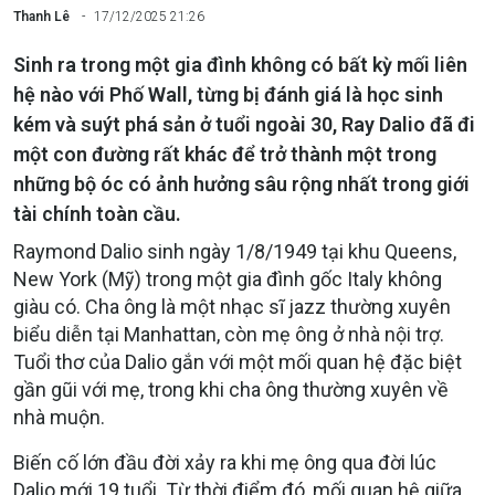
Thanh Lê
17/12/2025 21:26
Sinh ra trong một gia đình không có bất kỳ mối liên
hệ nào với Phố Wall, từng bị đánh giá là học sinh
kém và suýt phá sản ở tuổi ngoài 30, Ray Dalio đã đi
một con đường rất khác để trở thành một trong
những bộ óc có ảnh hưởng sâu rộng nhất trong giới
tài chính toàn cầu.
Raymond Dalio sinh ngày 1/8/1949 tại khu Queens,
New York (Mỹ) trong một gia đình gốc Italy không
giàu có. Cha ông là một nhạc sĩ jazz thường xuyên
biểu diễn tại Manhattan, còn mẹ ông ở nhà nội trợ.
Tuổi thơ của Dalio gắn với một mối quan hệ đặc biệt
gần gũi với mẹ, trong khi cha ông thường xuyên về
nhà muộn.
Biến cố lớn đầu đời xảy ra khi mẹ ông qua đời lúc
Dalio mới 19 tuổi. Từ thời điểm đó, mối quan hệ giữa