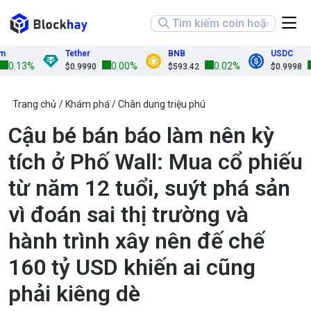
Tether
BNB
USDC
0.13%
0.00%
0.02%
0
$0.9990
$593.42
$0.9998
Trang chủ
Khám phá
Chân dung triệu phú
Cậu bé bán báo làm nên kỳ
tích ở Phố Wall: Mua cổ phiếu
từ năm 12 tuổi, suýt phá sản
vì đoán sai thị trường và
hành trình xây nên đế chế
160 tỷ USD khiến ai cũng
phải kiêng dè