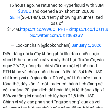
15 hours ago, he returned to Hyperliquid with 30M
$USDC
and opened a 3× short on 20,000
$ETH
($64.14M), currently showing an unrealized
loss of
$1.4M.
https://t.co/wWuCTPFTHx
https://t.co/fCsI1u
pic.twitter.com/UzTtI8BzSV
— Lookonchain (@lookonchain)
January 5, 2026
Điều đáng nói là đây không phải lần đầu chiến lược
short Ethereum của cá voi này thất bại. Trước đó, vào
ngày 29/12, cùng địa chỉ ví đã mở một vị thế short
ETH khác và chấp nhận khoản lỗ lên tới 3,4 triệu USD
chỉ trong vài giờ giao dịch. Dù vậy, xét trên bức tranh
tổng thể, đây vẫn là một trader có thành tích đáng nể
với khoảng 70 giao dịch đã hoàn tất, tỷ lệ thắng xấp xỉ
83% và tổng lợi nhuận tích lũy hơn 21,8 triệu USD.
Chính vì vậy, các pha short “ngược sóng” của cá voi
này càng thu hút sự chú ý của cộng đồng, bởi nó cho