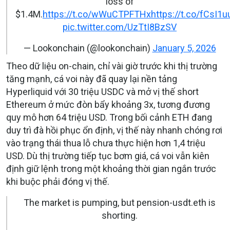
loss of
$1.4M.
https://t.co/wWuCTPFTHx
https://t.co/fCsI1u
pic.twitter.com/UzTtI8BzSV
— Lookonchain (@lookonchain)
January 5, 2026
Theo dữ liệu on-chain, chỉ vài giờ trước khi thị trường
tăng mạnh, cá voi này đã quay lại nền tảng
Hyperliquid với 30 triệu USDC và mở vị thế short
Ethereum ở mức đòn bẩy khoảng 3x, tương đương
quy mô hơn 64 triệu USD. Trong bối cảnh ETH đang
duy trì đà hồi phục ổn định, vị thế này nhanh chóng rơi
vào trạng thái thua lỗ chưa thực hiện hơn 1,4 triệu
USD. Dù thị trường tiếp tục bơm giá, cá voi vẫn kiên
định giữ lệnh trong một khoảng thời gian ngắn trước
khi buộc phải đóng vị thế.
The market is pumping, but pension-usdt.eth is
shorting.