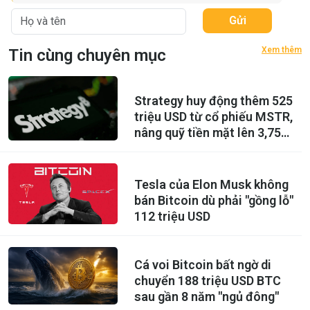
Gửi
Xem thêm
Tin cùng chuyên mục
Strategy huy động thêm 525
triệu USD từ cổ phiếu MSTR,
nâng quỹ tiền mặt lên 3,75
tỷ USD
Tesla của Elon Musk không
bán Bitcoin dù phải "gồng lỗ"
112 triệu USD
Cá voi Bitcoin bất ngờ di
chuyển 188 triệu USD BTC
sau gần 8 năm "ngủ đông"