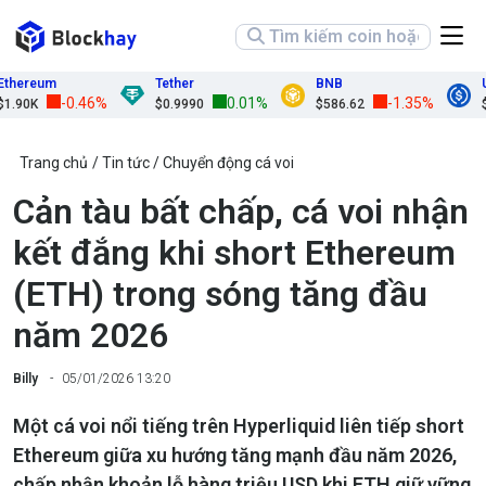
ereum
Tether
BNB
US
-0.46%
0.01%
-1.35%
90K
$0.9990
$586.62
$0.
Trang chủ
Tin tức
Chuyển động cá voi
Cản tàu bất chấp, cá voi nhận
kết đắng khi short Ethereum
(ETH) trong sóng tăng đầu
năm 2026
Billy
05/01/2026 13:20
Một cá voi nổi tiếng trên Hyperliquid liên tiếp short
Ethereum giữa xu hướng tăng mạnh đầu năm 2026,
chấp nhận khoản lỗ hàng triệu USD khi ETH giữ vững