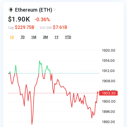
Ethereum
(ETH)
$1.90K
0.36%
$229.75B
$7.61B
Cap
Vol 24h
1D
7D
1M
3M
1Y
YTD