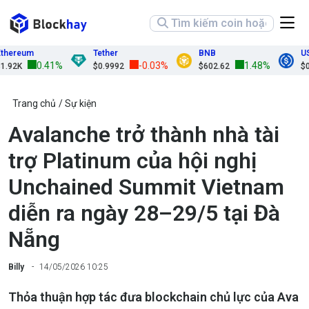
ereum
Tether
BNB
USDC
0.41%
-0.03%
1.48%
2K
$0.9992
$602.62
$0.99
Trang chủ
Sự kiện
Avalanche trở thành nhà tài
trợ Platinum của hội nghị
Unchained Summit Vietnam
diễn ra ngày 28–29/5 tại Đà
Nẵng
Billy
14/05/2026 10:25
Thỏa thuận hợp tác đưa blockchain chủ lực của Ava