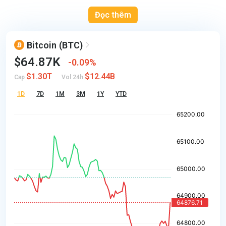
Đọc thêm
Bitcoin
(BTC)
$64.87K
0.09%
$1.30T
$12.44B
Cap
Vol 24h
1D
7D
1M
3M
1Y
YTD