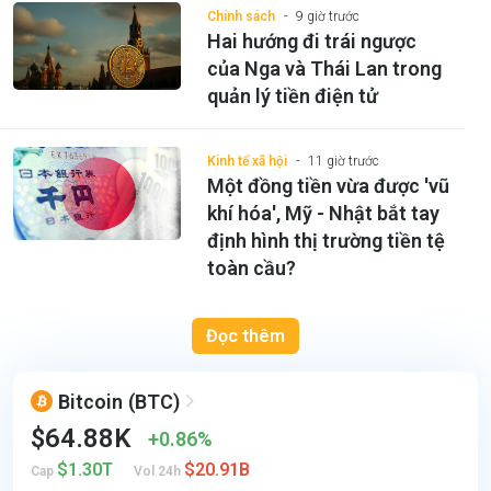
Chính sách
9 giờ trước
Hai hướng đi trái ngược
của Nga và Thái Lan trong
quản lý tiền điện tử
Kinh tế xã hội
11 giờ trước
Một đồng tiền vừa được 'vũ
khí hóa', Mỹ - Nhật bắt tay
định hình thị trường tiền tệ
toàn cầu?
Đọc thêm
Bitcoin
(BTC)
$64.88K
0.86%
$1.30T
$20.91B
Cap
Vol 24h