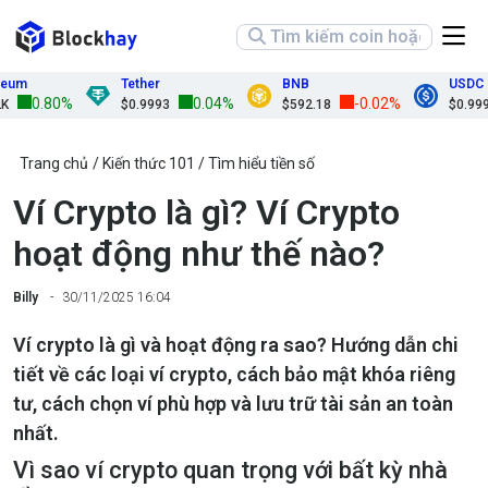
m
Tether
BNB
USDC
0.80%
0.04%
-0.02%
$0.9993
$592.18
$0.9999
Trang chủ
Kiến thức 101
Tìm hiểu tiền số
Ví Crypto là gì? Ví Crypto
hoạt động như thế nào?
Billy
30/11/2025 16:04
Ví crypto là gì và hoạt động ra sao? Hướng dẫn chi
tiết về các loại ví crypto, cách bảo mật khóa riêng
tư, cách chọn ví phù hợp và lưu trữ tài sản an toàn
nhất.
Vì sao ví crypto quan trọng với bất kỳ nhà