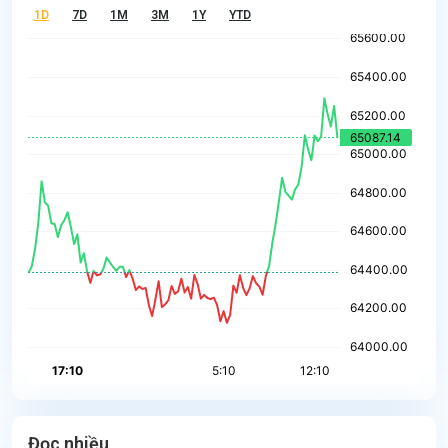
1D
7D
1M
3M
1Y
YTD
Đọc nhiều