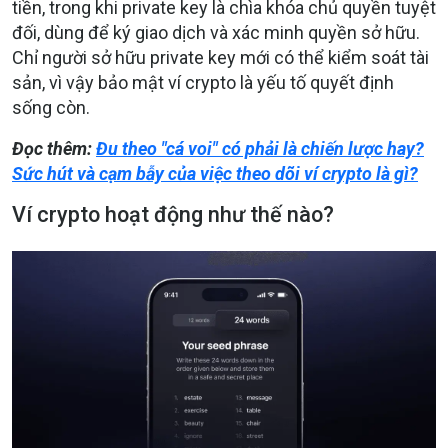
tiền, trong khi private key là chìa khóa chủ quyền tuyệt
đối, dùng để ký giao dịch và xác minh quyền sở hữu.
Chỉ người sở hữu private key mới có thể kiểm soát tài
sản, vì vậy bảo mật ví crypto là yếu tố quyết định
sống còn.
Đọc thêm:
Đu theo "cá voi" có phải là chiến lược hay?
Sức hút và cạm bẫy của việc theo dõi ví crypto là gì?
Ví crypto hoạt động như thế nào?