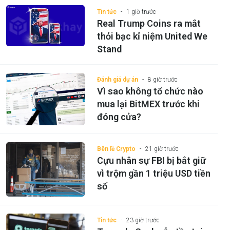
Tin tức
1 giờ trước
Real Trump Coins ra mắt
thỏi bạc kỉ niệm United We
Stand
Đánh giá dự án
8 giờ trước
Vì sao không tổ chức nào
mua lại BitMEX trước khi
đóng cửa?
Bên lề Crypto
21 giờ trước
Cựu nhân sự FBI bị bắt giữ
vì trộm gần 1 triệu USD tiền
số
Tin tức
23 giờ trước