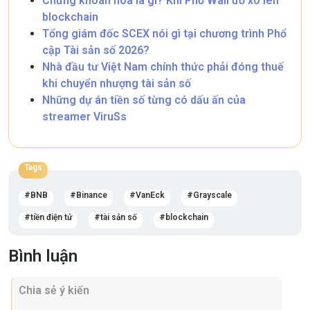
Chứng khoán hóa là gì? Khi Phố Wall đổ xô lên
blockchain
Tổng giám đốc SCEX nói gì tại chương trình Phổ
cập Tài sản số 2026?
Nhà đầu tư Việt Nam chính thức phải đóng thuế
khi chuyển nhượng tài sản số
Những dự án tiền số từng có dấu ấn của
streamer ViruSs
Tags
BNB
Binance
VanEck
Grayscale
tiền điện tử
tài sản số
blockchain
Bình luận