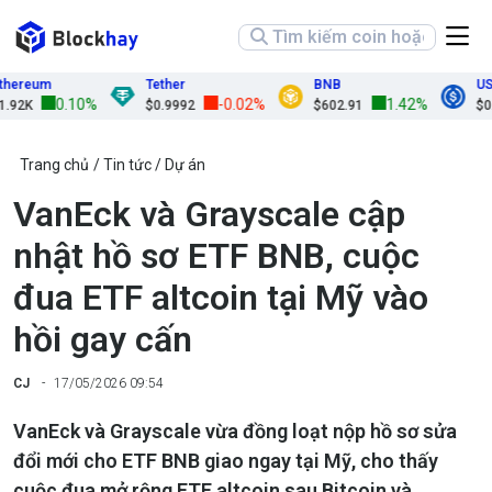
ereum
Tether
BNB
USD
0.10%
-0.02%
1.42%
2K
$0.9992
$602.91
$0.9
Trang chủ
Tin tức
Dự án
VanEck và Grayscale cập
nhật hồ sơ ETF BNB, cuộc
đua ETF altcoin tại Mỹ vào
hồi gay cấn
CJ
17/05/2026 09:54
VanEck và Grayscale vừa đồng loạt nộp hồ sơ sửa
đổi mới cho ETF BNB giao ngay tại Mỹ, cho thấy
cuộc đua mở rộng ETF altcoin sau Bitcoin và