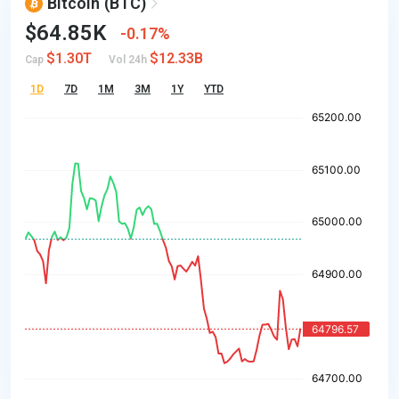
Bitcoin
(BTC)
$64.85K
0.17%
$1.30T
$12.33B
Cap
Vol 24h
1D
7D
1M
3M
1Y
YTD