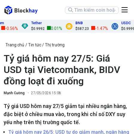
Tether
BNB
USDC
-0.56%
0.01%
-1.47%
$0.9992
$587.23
$0.9999
Trang chủ
Tin tức
Thị trường
Tỷ giá hôm nay 27/5: Giá
USD tại Vietcombank, BIDV
đồng loạt đi xuống
Mạnh Cường
27/05/2026 15:08
Tỷ giá USD hôm nay 27/5 giảm tại nhiều ngân hàng,
đặc biệt ở chiều mua vào, trong khi chỉ số DXY suy
yếu nhẹ trên thị trường quốc tế.
Tỷ giá hôm nay 26/5: USD tự do giảm mạnh, ngân hàng