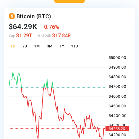
Bitcoin
(BTC)
$64.29K
0.76%
$1.29T
$17.84B
Cap
Vol 24h
1D
7D
1M
3M
1Y
YTD