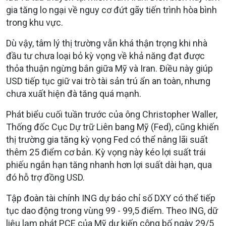
gia tăng lo ngại về nguy cơ đứt gãy tiến trình hòa bình
trong khu vực.
Dù vậy, tâm lý thị trường vẫn khá thận trọng khi nhà
đầu tư chưa loại bỏ kỳ vọng về khả năng đạt được
thỏa thuận ngừng bắn giữa Mỹ và Iran. Điều này giúp
USD tiếp tục giữ vai trò tài sản trú ẩn an toàn, nhưng
chưa xuất hiện đà tăng quá mạnh.
Phát biểu cuối tuần trước của ông Christopher Waller,
Thống đốc Cục Dự trữ Liên bang Mỹ (Fed), cũng khiến
thị trường gia tăng kỳ vọng Fed có thể nâng lãi suất
thêm 25 điểm cơ bản. Kỳ vọng này kéo lợi suất trái
phiếu ngắn hạn tăng nhanh hơn lợi suất dài hạn, qua
đó hỗ trợ đồng USD.
Tập đoàn tài chính ING dự báo chỉ số DXY có thể tiếp
tục dao động trong vùng 99 - 99,5 điểm. Theo ING, dữ
liệu lạm phát PCE của Mỹ dự kiến công bố ngày 29/5