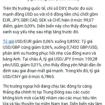
Trên thị trường quốc tế, chỉ số DXY, thước đo sức
mạnh đồng USD so với rổ 6 đồng tiền chủ chốt gồm
EUR, JPY, GBP, CAD, SEK và CHF, hiện ở mức 99,07
điểm, giảm 0,09%. Diễn biến này cho thấy đồng bạc
xanh suy yếu nhẹ sau nhịp tăng trước đó.
Tỷ giá
USD/EUR giảm 0,06% xuống 0,8592. Tỷ giá
USD/GBP cũng giảm 0,06%, xuống 0,7432 GBP/USD,
phản ánh xu hướng phục hồi nhẹ của đồng euro và
bảng Anh. Tại châu Á, tỷ giá USD/JPY ở mức 159,28
yên/USD, giảm 0,01%, cho thấy đồng yên Nhật dần ổn
định sau giai đoạn mất giá mạnh. Trong khi đó, tỷ giá
USD/CNY giữ ở mức 6,7865.
Thị trường ngoại hối đang chịu tác động từ căng
thẳng địa chính trị tại Trung Đông sau các cuộc
không kích mới của Mỹ nhằm vào các mục tiêu tên
lửa và tàu thuyền tại miền Nam Iran. Diễn biến này làm