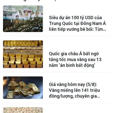
Siêu dự án 100 tỷ USD của
Trung Quốc tại Đông Nam Á
liên tiếp vướng bê bối: Từng
được kỳ vọng là ‘thành phố
trong mơ’ của 700.000
người, nay thành 'sào huyệt'
lừa đảo xuyên quốc gia
Quốc gia châu Á bất ngờ
tăng tốc mua vàng sau 13
năm ‘án binh bất động’
Giá vàng hôm nay (5/8):
Vàng miếng lên 141 triệu
đồng/lượng, chuyên gia
phát tín hiệu đáng chú ý