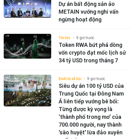
Dự án bất động sản ảo
METAIN vướng nghi vấn
ngừng hoạt động
Tin tức
9 giờ trước
Token RWA bứt phá dòng
vốn crypto đạt mốc lịch sử
34 tỷ USD trong tháng 7
Kinh tế xã hội
9 giờ trước
Siêu dự án 100 tỷ USD của
Trung Quốc tại Đông Nam
Á liên tiếp vướng bê bối:
Từng được kỳ vọng là
‘thành phố trong mơ’ của
700.000 người, nay thành
'sào huyệt' lừa đảo xuyên