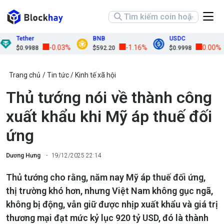
Tether
BNB
USDC
-0.03%
-1.16%
0.00%
$0.9988
$592.20
$0.9998
Trang chủ
Tin tức
Kinh tế xã hội
Thủ tướng nói về thành công
xuất khẩu khi Mỹ áp thuế đối
ứng
Dương Hưng
19/12/2025 22:14
Thủ tướng cho rằng, năm nay Mỹ áp thuế đối ứng,
thị trường khó hơn, nhưng Việt Nam không gục ngã,
không bị động, vẫn giữ được nhịp xuất khẩu và giá trị
thương mại đạt mức kỷ lục 920 tỷ USD, đó là thành