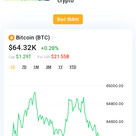
crypto
Đọc thêm
Bitcoin
(BTC)
$64.32K
0.28%
$1.29T
$21.55B
Cap
Vol 24h
1D
7D
1M
3M
1Y
YTD