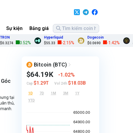
Sự kiện
Bảng giá
RON
Hyperliquid
Dogecoin
LE
0.52%
-2.15%
-1.42%
.3274
$55.33
$0.0690
$9
Bitcoin
(BTC)
$64.19K
1.02%
? Góc
$1.29T
$18.03B
Cap
Vol 24h
1D
7D
1M
3M
1Y
hưng tại
YTD
uân thủ,
g manh.