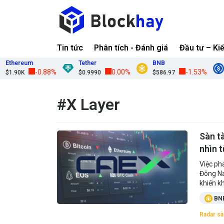
Tin tức
Phân tích - Đánh giá
Đầu tư – Ki
Ethereum
Tether
BNB
-0.88%
0.00%
-1.53%
$1.90K
$0.9990
$586.97
#X Layer
Sàn t
nhìn 
Việc ph
Đông Na
khiến k
BN
Radar sà