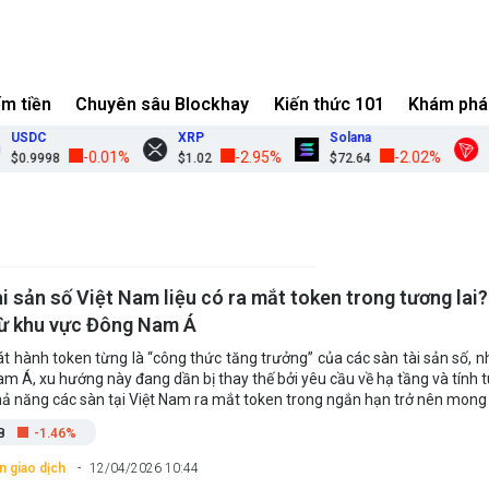
ếm tiền
Chuyên sâu Blockhay
Kiến thức 101
Khám phá
USDC
XRP
Solana
T
-0.01%
-2.95%
-2.02%
$0.9998
$1.02
$72.64
$0
ài sản số Việt Nam liệu có ra mắt token trong tương lai
từ khu vực Đông Nam Á
át hành token từng là “công thức tăng trưởng” của các sàn tài sản số, n
m Á, xu hướng này đang dần bị thay thế bởi yêu cầu về hạ tầng và tính t
hả năng các sàn tại Việt Nam ra mắt token trong ngắn hạn trở nên mon
B
-1.46%
n giao dịch
12/04/2026 10:44