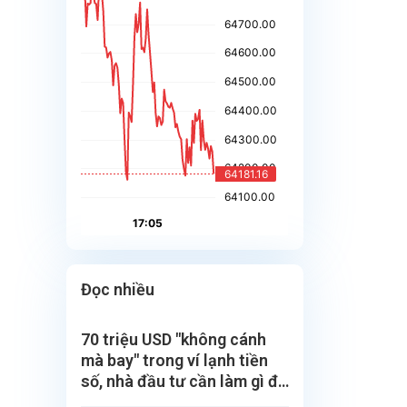
Đọc nhiều
70 triệu USD "không cánh
mà bay" trong ví lạnh tiền
số, nhà đầu tư cần làm gì để
bảo vệ?