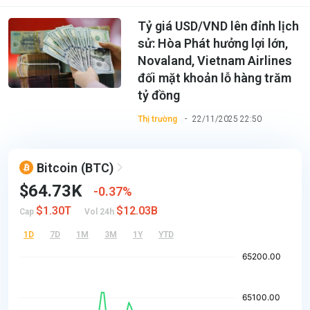
Tỷ giá USD/VND lên đỉnh lịch
sử: Hòa Phát hưởng lợi lớn,
Novaland, Vietnam Airlines
đối mặt khoản lỗ hàng trăm
tỷ đồng
Thị trường
22/11/2025 22:50
Bitcoin
(BTC)
$64.73K
0.37%
$1.30T
$12.03B
Cap
Vol 24h
1D
7D
1M
3M
1Y
YTD