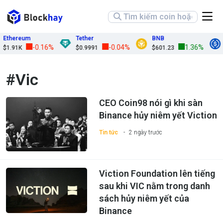
Ethereum
Tether
BNB
-0.16%
-0.04%
1.36%
$1.91K
$0.9991
$601.23
#Vic
CEO Coin98 nói gì khi sàn
Binance hủy niêm yết Viction
Tin tức
2 ngày trước
Viction Foundation lên tiếng
sau khi VIC nằm trong danh
sách hủy niêm yết của
Binance