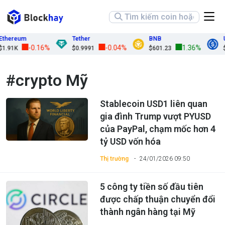
thereum
Tether
BNB
U
-0.16%
-0.04%
1.36%
1.91K
$0.9991
$601.23
$
#crypto Mỹ
Stablecoin USD1 liên quan
gia đình Trump vượt PYUSD
của PayPal, chạm mốc hơn 4
tỷ USD vốn hóa
Thị trường
24/01/2026 09:50
5 công ty tiền số đầu tiên
được chấp thuận chuyển đổi
thành ngân hàng tại Mỹ