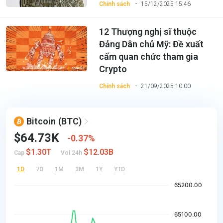
Chính sách
15/12/2025 15:46
12 Thượng nghị sĩ thuộc
Đảng Dân chủ Mỹ: Đề xuất
cấm quan chức tham gia
Crypto
Chính sách
21/09/2025 10:00
Bitcoin
(BTC)
$64.73K
0.37%
$1.30T
$12.03B
Cap
Vol 24h
1D
7D
1M
3M
1Y
YTD