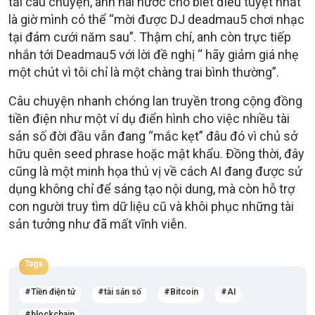
tải câu chuyện, anh hài hước cho biết điều tuyệt nhất
là giờ mình có thể “mời được DJ deadmau5 chơi nhạc
tại đám cưới năm sau”. Thậm chí, anh còn trực tiếp
nhắn tới Deadmau5 với lời đề nghị “ hãy giảm giá nhẹ
một chút vì tôi chỉ là một chàng trai bình thường”.
Câu chuyện nhanh chóng lan truyền trong cộng đồng
tiền điện như một ví dụ điển hình cho việc nhiều tài
sản số đời đầu vẫn đang “mắc kẹt” đâu đó vì chủ sở
hữu quên seed phrase hoặc mật khẩu. Đồng thời, đây
cũng là một minh họa thú vị về cách AI đang được sử
dụng không chỉ để sáng tạo nội dung, mà còn hỗ trợ
con người truy tìm dữ liệu cũ và khôi phục những tài
sản tưởng như đã mất vĩnh viễn.
Tags
Tiền điện tử
tài sản số
Bitcoin
AI
blockchain