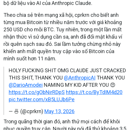
bộ dữ liệu vào AI của Anthropic Claude.
Theo chia sẻ trên mạng xã hội, cprkrn cho biết anh
từng mua Bitcoin từ nhiều năm trước với giá khoảng
250 USD cho mỗi BTC. Tuy nhiên, trong một lần mất
nhận thức vì sử dụng cần sa, anh đã đổi mật khẩu ví
rồi quên sạch sau đó. Sai lầm tưởng chừng nhỏ này
khiến anh mất quyền truy cập vào số Bitcoin của
mình suốt hơn 11 năm.
HOLY FUCKING SHIT OMG CLAUDE JUST CRACKED
THIS SHIT, THANK YOU
@AnthropicAI
THANK YOU
@DarioAmodei
NAMING MY KID AFTER YOU 😍
https://t.co/gObNirRDpS
https://t.co/ByTdIM4d20
pic.twitter.com/xB5LUJb6Pe
— 🍜 (@cprkrn)
May 13, 2026
Trong quãng thời gian đó, anh thử mọi cách để khôi
phục quyền truy cập. Người này nói đã thử khoảng 3,5