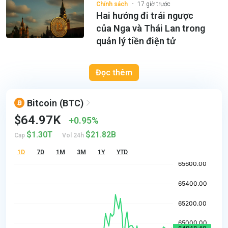
Chính sách
17 giờ trước
Hai hướng đi trái ngược
của Nga và Thái Lan trong
quản lý tiền điện tử
Đọc thêm
Bitcoin
(BTC)
$64.97K
0.95%
$1.30T
$21.82B
Cap
Vol 24h
1D
7D
1M
3M
1Y
YTD