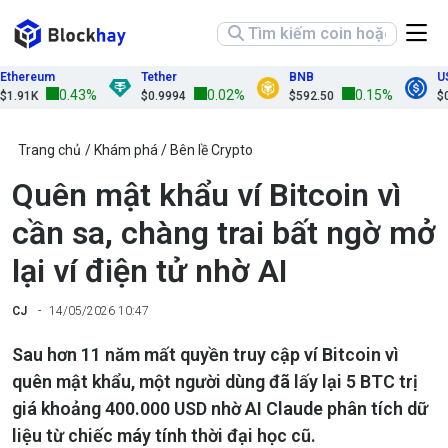
hereum
Tether
BNB
USD
0.43%
0.02%
0.15%
.91K
$0.9994
$592.50
$0.9
Trang chủ
Khám phá
Bên lề Crypto
Quên mật khẩu ví Bitcoin vì
cần sa, chàng trai bất ngờ mở
lại ví điện tử nhờ AI
CJ
14/05/2026 10:47
Sau hơn 11 năm mất quyền truy cập ví Bitcoin vì
quên mật khẩu, một người dùng đã lấy lại 5 BTC trị
giá khoảng 400.000 USD nhờ AI Claude phân tích dữ
liệu từ chiếc máy tính thời đại học cũ.