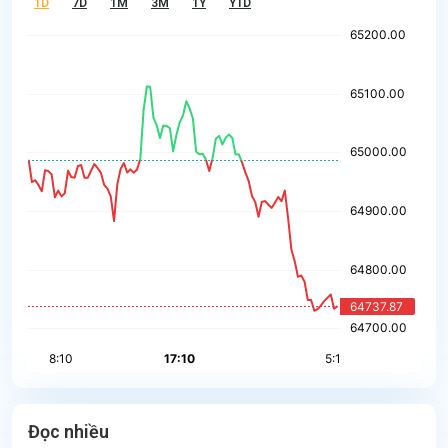
1D
7D
1M
3M
1Y
YTD
Đọc nhiều