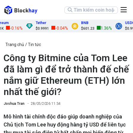
m
Tether
BNB
USDC
-0.16%
-0.04%
1.36%
$0.9991
$601.23
$0.9998
Trang chủ
Tin tức
Công ty Bitmine của Tom Lee
đã làm gì để trở thành đế chế
nắm giữ Ethereum (ETH) lớn
nhất thế giới?
Joshua Tran
28/05/2026 11:34
Mô hình tài chính độc đáo giúp doanh nghiệp của
Chủ tịch Tom Lee huy động hàng tỷ USD để liên tục
thu mua tài sản điện tử bất chấp mọi biến động từ