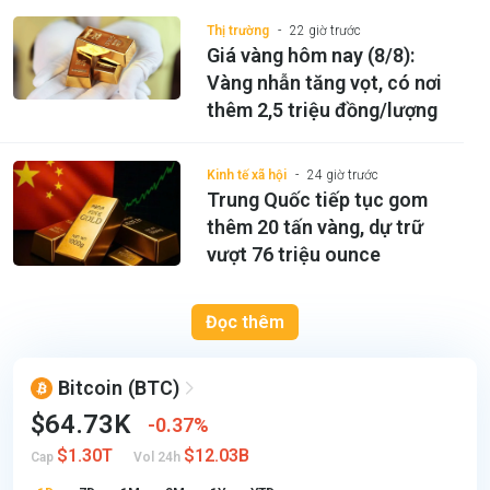
Thị trường
22 giờ trước
Giá vàng hôm nay (8/8):
Vàng nhẫn tăng vọt, có nơi
thêm 2,5 triệu đồng/lượng
Kinh tế xã hội
24 giờ trước
Trung Quốc tiếp tục gom
thêm 20 tấn vàng, dự trữ
vượt 76 triệu ounce
Đọc thêm
Bitcoin
(BTC)
$64.73K
0.37%
$1.30T
$12.03B
Cap
Vol 24h