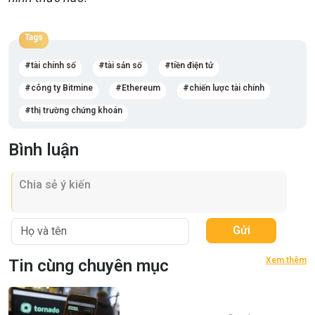
Tags
tài chính số
tài sản số
tiền điện tử
công ty Bitmine
Ethereum
chiến lược tài chính
thị trường chứng khoán
Bình luận
Gửi
Xem thêm
Tin cùng chuyên mục