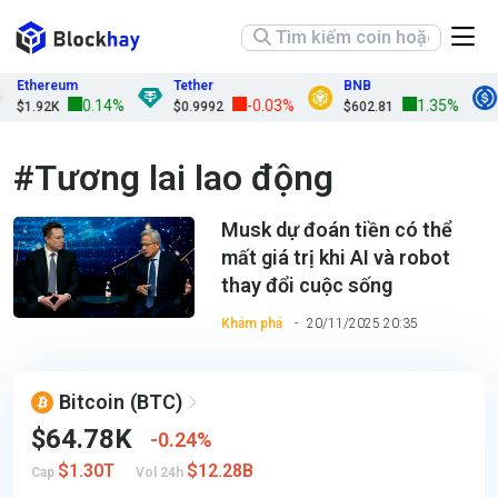
Ethereum
Tether
BNB
0.14%
-0.03%
1.35%
$1.92K
$0.9992
$602.81
#Tương lai lao động
Musk dự đoán tiền có thể
mất giá trị khi AI và robot
thay đổi cuộc sống
Khám phá
20/11/2025 20:35
Bitcoin
(BTC)
$64.78K
0.24%
$1.30T
$12.28B
Cap
Vol 24h