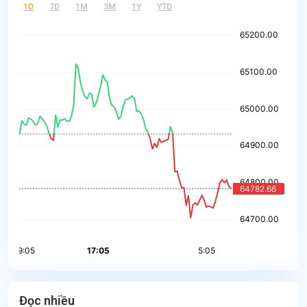
1D
7D
1M
3M
1Y
YTD
Đọc nhiều