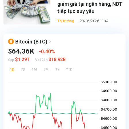
giảm giá tại ngân hàng, NDT
tiếp tục suy yếu
Thị trường
29/05/2026 11:42
Bitcoin
(BTC)
$64.36K
0.40%
$1.29T
$18.92B
Cap
Vol 24h
1D
7D
1M
3M
1Y
YTD