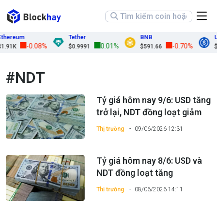
thereum
Tether
BNB
U
-0.08%
0.01%
-0.70%
.91K
$0.9991
$591.66
$0
#NDT
Tỷ giá hôm nay 9/6: USD tăng
trở lại, NDT đồng loạt giảm
Thị trường
09/06/2026 12:31
Tỷ giá hôm nay 8/6: USD và
NDT đồng loạt tăng
Thị trường
08/06/2026 14:11