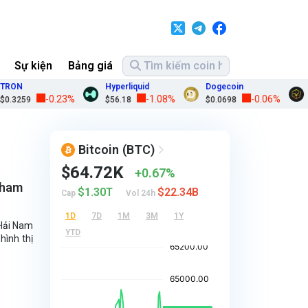
Sự kiện
Bảng giá
RON
Hyperliquid
Dogecoin
L
-0.23%
-1.08%
-0.06%
.3259
$56.18
$0.0698
$
Bitcoin
(BTC)
$64.72K
0.67%
tham
$1.30T
$22.34B
Cap
Vol 24h
1D
7D
1M
3M
1Y
 Hải Nam
YTD
hình thị