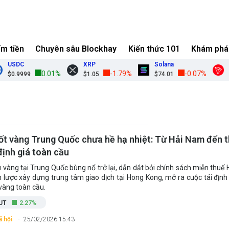
ếm tiền
Chuyên sâu Blockhay
Kiến thức 101
Khám phá
USDC
XRP
Solana
T
0.01%
-1.79%
-0.07%
$0.9999
$1.05
$74.01
$0
ốt vàng Trung Quốc chưa hề hạ nhiệt: Từ Hải Nam đến 
định giá toàn cầu
 vàng tại Trung Quốc bùng nổ trở lại, dẫn dắt bởi chính sách miễn thuế
n lược xây dựng trung tâm giao dịch tại Hong Kong, mở ra cuộc tái định 
vàng toàn cầu.
UT
2.27%
ã hội
25/02/2026 15:43