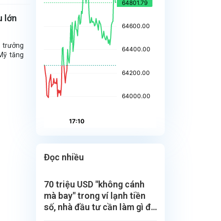
u lớn
g trưởng
Mỹ tăng
Đọc nhiều
70 triệu USD "không cánh
mà bay" trong ví lạnh tiền
số, nhà đầu tư cần làm gì để
bảo vệ?