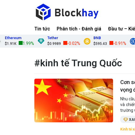
Tin tức
Phân tích - Đánh giá
Đầu tư – Ki
Ethereum
Tether
BNB
1.99%
-0.02%
-0.91%
$1.91K
$0.9989
$595.43
#kinh tế Trung Quốc
Cơn s
vọng 
Nhu cầu
và chiế
trường 
XA
Kinh tế x