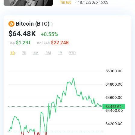
Tin tức
18/12/2025 15:05
Bitcoin
(BTC)
$64.48K
0.55%
$1.29T
$22.24B
Cap
Vol 24h
1D
7D
1M
3M
1Y
YTD