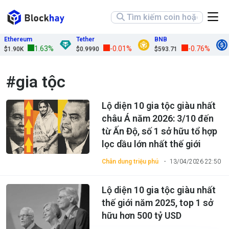
Ethereum
Tether
BNB
1.63%
-0.01%
-0.76%
$1.90K
$0.9990
$593.71
#gia tộc
Lộ diện 10 gia tộc giàu nhất
châu Á năm 2026: 3/10 đến
từ Ấn Độ, số 1 sở hữu tổ hợp
lọc dầu lớn nhất thế giới
Chân dung triệu phú
13/04/2026 22:50
Lộ diện 10 gia tộc giàu nhất
thế giới năm 2025, top 1 sở
hữu hơn 500 tỷ USD