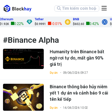
ereum
Tether
BNB
USD
0.22%
-0.01%
0.42%
92K
$0.9991
$602.60
$0.9
#Binance Alpha
Humanity trên Binance bất
ngờ rơi tự do, mất gần 90%
giá trị
Dự án
09/06/2026 09:27
Binance thông báo hủy niêm
yết 1 dự án và cảnh báo 9 cái
tên kế tiếp
Dự án
14/04/2026 10:02