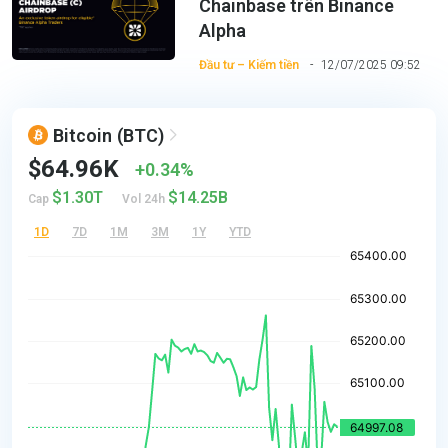
Chainbase trên Binance
Alpha
Đầu tư – Kiếm tiền
12/07/2025 09:52
Bitcoin
(BTC)
$64.96K
0.34%
$1.30T
$14.25B
Cap
Vol 24h
1D
7D
1M
3M
1Y
YTD