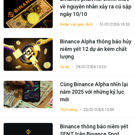
về nguyên nhân xảy ra cú sập
ngày 10/10
Radar sàn giao dịch
31/01/2026 16:33
Binance Alpha thông báo hủy
niêm yết 12 dự án kém chất
lượng
Dự án
29/01/2026 13:20
Cùng Binance Alpha nhìn lại
năm 2025 với những kỷ lục
mới
Thị trường
25/01/2026 10:00
Binance thông báo niêm yết
SENT trên Binance Spot