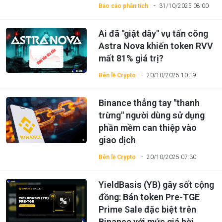
Báo cáo phân tích
31/10/2025 08:00
Ai đã "giật dây" vụ tấn công
Astra Nova khiến token RVV
mất 81% giá trị?
Bên lề Crypto
20/10/2025 10:19
Binance thẳng tay "thanh
trừng" người dùng sử dụng
phần mềm can thiệp vào
giao dịch
Bên lề Crypto
20/10/2025 07:30
YieldBasis (YB) gây sốt cộng
đồng: Bán token Pre-TGE
Prime Sale đặc biệt trên
Binance với mức giá hời