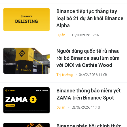
Binance tiếp tục thẳng tay
loại bỏ 21 dự án khỏi Binance
Alpha
Dự án
13/03/2026 12:32
Người dùng quốc tế rủ nhau
rời bỏ Binance sau lùm xùm
với OKX và Cathie Wood
Thị trường
04/02/2026 11:08
Binance thông báo niêm yết
ZAMA trên Binance Spot
Dự án
02/02/2026 11:43
Binance phản hồi chính thức