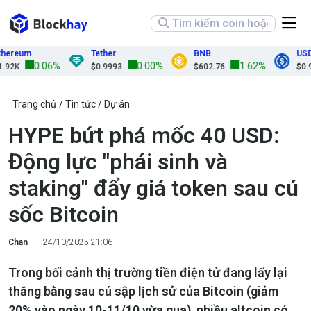
reum
Tether
BNB
USDC
0.06%
0.00%
1.62%
2K
$0.9993
$602.76
$0.999
Trang chủ
Tin tức
Dự án
HYPE bứt phá mốc 40 USD:
Động lực "phái sinh và
staking" đẩy giá token sau cú
sốc Bitcoin
Chan
24/10/2025 21:06
Trong bối cảnh thị trường tiền điện tử đang lấy lại
thăng bằng sau cú sập lịch sử của Bitcoin (giảm
20% vào ngày 10-11/10 vừa qua), nhiều altcoin có