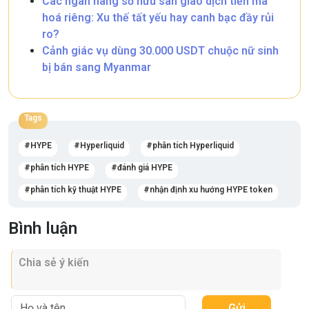
Các ngân hàng sở hữu sàn giao dịch tiền mã
hoá riêng: Xu thế tất yếu hay canh bạc đầy rủi
ro?
Cảnh giác vụ dùng 30.000 USDT chuộc nữ sinh
bị bán sang Myanmar
Tags
HYPE
Hyperliquid
phân tích Hyperliquid
phân tích HYPE
đánh giá HYPE
phân tích kỹ thuật HYPE
nhận định xu hướng HYPE token
Bình luận
Gửi