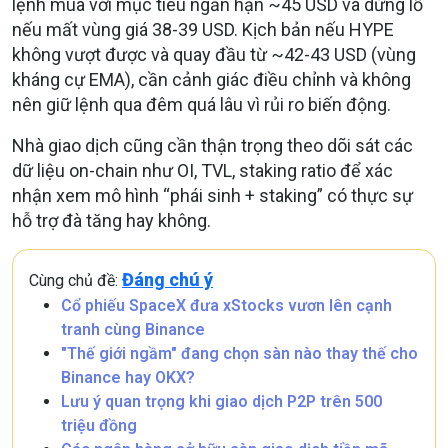
lệnh mua với mục tiêu ngắn hạn ~45 USD và dừng lỗ
nếu mất vùng giá 38-39 USD. Kịch bản n
ếu HYPE
không vượt được và quay đầu từ ~42-43 USD (vùng
kháng cự EMA), cần cảnh giác điều chỉnh và không
nên giữ lệnh qua đêm quá lâu vì rủi ro biến động.
Nhà giao dịch cũng cần thận trọng theo dõi sát các
dữ liệu on-chain như OI, TVL, staking ratio để xác
nhận xem mô hình “phái sinh + staking” có thực sự
hỗ trợ đà tăng hay không.
Đáng chú ý
Cùng chủ đề:
Cổ phiếu SpaceX đưa xStocks vươn lên cạnh
tranh cùng Binance
"Thế giới ngầm" đang chọn sàn nào thay thế cho
Binance hay OKX?
Lưu ý quan trọng khi giao dịch P2P trên 500
triệu đồng