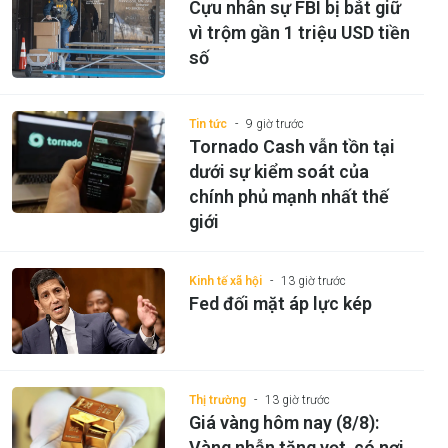
Cựu nhân sự FBI bị bắt giữ
vì trộm gần 1 triệu USD tiền
số
Tin tức
9 giờ trước
Tornado Cash vẫn tồn tại
dưới sự kiểm soát của
chính phủ mạnh nhất thế
giới
Kinh tế xã hội
13 giờ trước
Fed đối mặt áp lực kép
Thị trường
13 giờ trước
Giá vàng hôm nay (8/8):
Vàng nhẫn tăng vọt, có nơi