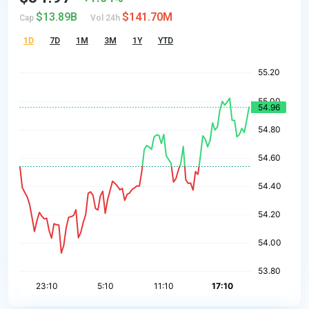
$13.89B
$141.70M
Cap
Vol 24h
1D
7D
1M
3M
1Y
YTD