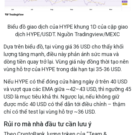
Biểu đồ giao dịch của HYPE khung 1D của cặp giao
dịch HYPE/USDT. Nguồn Tradingview/MEXC
Dựa trên biểu đồ, t
ại vùng giá 36 USD cho thấy khối
lượng tăng mạnh, điều này phản ánh sức mua và
dòng tiền quay trở lại. Vùng giá này đồng thời tạo nên
vùng hỗ trợ của HYPE trong dài hạn tại 35-36 USD.
Nếu HYPE có thể
đóng cửa hàng ngày
ở trên 40 USD
và vượt qua các EMA giữa ~42–43 USD, thì ngưỡng
45
USD
là mục tiêu khả thi. Ngược lại, nếu không giữ
được mốc 40 USD có thể dẫn tới điều chỉnh – thậm
chí có thể test lại vùng hỗ trợ ~36 USD.
Rủi ro mà nhà đầu tư cần lưu ý
Theo CryptoRank, lượng token của “Team &