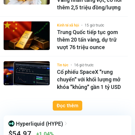
thêm 2,5 triệu đồng/lượng
Kinh tế xã hội
15 giờ trước
Trung Quốc tiếp tục gom
thêm 20 tấn vàng, dự trữ
vượt 76 triệu ounce
Tin tức
16 giờ trước
Cổ phiếu SpaceX ''rung
chuyển'' với khối lượng mở
khóa ''khủng'' gần 1 tỷ USD
Đọc thêm
Hyperliquid
(HYPE)
$54.97
1.04%