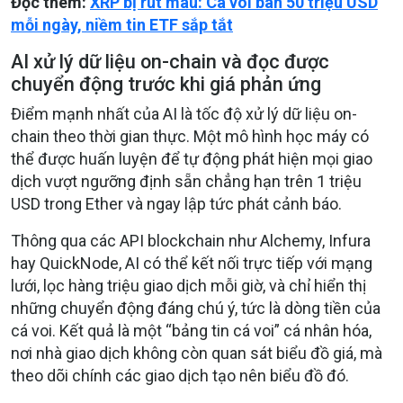
Đọc thêm:
XRP bị rút máu: Cá voi bán 50 triệu USD
mỗi ngày, niềm tin ETF sắp tắt
AI xử lý dữ liệu on-chain và đọc được
chuyển động trước khi giá phản ứng
Điểm mạnh nhất của AI là
tốc độ xử lý dữ liệu on-
chain theo thời gian thực
. Một mô hình học máy có
thể được huấn luyện để tự động phát hiện mọi giao
dịch vượt ngưỡng định sẵn chẳng hạn trên 1 triệu
USD trong Ether và ngay lập tức phát cảnh báo.
Thông qua các
API blockchain
như Alchemy, Infura
hay QuickNode, AI có thể kết nối trực tiếp với mạng
lưới, lọc hàng triệu giao dịch mỗi giờ, và chỉ hiển thị
những chuyển động đáng chú ý, tức là dòng tiền của
cá voi. Kết quả là một
“bảng tin cá voi” cá nhân hóa
,
nơi nhà giao dịch không còn quan sát biểu đồ giá, mà
theo dõi chính các giao dịch tạo nên biểu đồ đó.