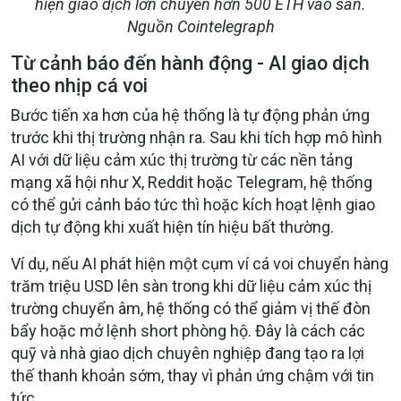
hiện giao dịch lớn chuyển hơn 500 ETH vào sàn.
Nguồn Cointelegraph
Từ cảnh báo đến hành động - AI giao dịch
theo nhịp cá voi
Bước tiến xa hơn của hệ thống là
tự động phản ứng
trước khi thị trường nhận ra. Sau khi tích hợp mô hình
AI với dữ liệu cảm xúc thị trường từ các nền tảng
mạng xã hội như X, Reddit hoặc Telegram, hệ thống
có thể gửi cảnh báo tức thì hoặc
kích hoạt lệnh giao
dịch tự động
khi xuất hiện tín hiệu bất thường.
Ví dụ, nếu AI phát hiện một cụm ví cá voi chuyển hàng
trăm triệu USD lên sàn trong khi dữ liệu cảm xúc thị
trường chuyển âm, hệ thống có thể
giảm vị thế đòn
bẩy hoặc mở lệnh short phòng hộ
. Đây là cách các
quỹ và nhà giao dịch chuyên nghiệp đang tạo ra
lợi
thế thanh khoản sớm
, thay vì phản ứng chậm với tin
tức.