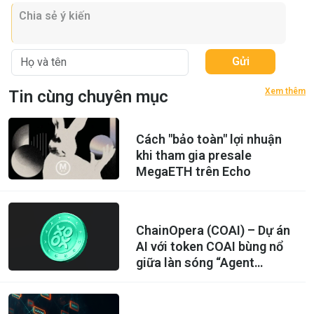
Gửi
Xem thêm
Tin cùng chuyên mục
Cách "bảo toàn" lợi nhuận
khi tham gia presale
MegaETH trên Echo
ChainOpera (COAI) – Dự án
AI với token COAI bùng nổ
giữa làn sóng “Agent
Revolution”