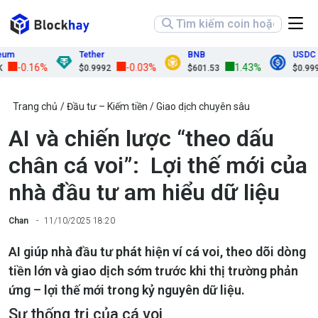
m
Tether
BNB
USDC
-0.16%
-0.03%
1.43%
$0.9992
$601.53
$0.9998
Trang chủ
Đầu tư – Kiếm tiền
Giao dịch chuyên sâu
AI và chiến lược “theo dấu
chân cá voi”: Lợi thế mới của
nhà đầu tư am hiểu dữ liệu
Chan
11/10/2025 18:20
AI giúp nhà đầu tư phát hiện ví cá voi, theo dõi dòng
tiền lớn và giao dịch sớm trước khi thị trường phản
ứng – lợi thế mới trong kỷ nguyên dữ liệu.
Sự thống trị của cá voi