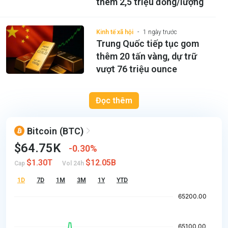
thêm 2,5 triệu đồng/lượng
Kinh tế xã hội
1 ngày trước
Trung Quốc tiếp tục gom
thêm 20 tấn vàng, dự trữ
vượt 76 triệu ounce
Đọc thêm
Bitcoin
(BTC)
$64.75K
0.30%
$1.30T
$12.05B
Cap
Vol 24h
1D
7D
1M
3M
1Y
YTD